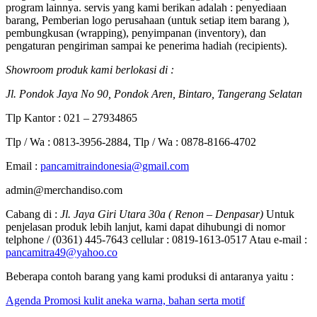
program lainnya. servis yang kami berikan adalah : penyediaan
barang, Pemberian logo perusahaan (untuk setiap item barang ),
pembungkusan (wrapping), penyimpanan (inventory), dan
pengaturan pengiriman sampai ke penerima hadiah (recipients).
Showroom produk kami berlokasi di :
Jl. Pondok Jaya No 90, Pondok Aren, Bintaro, Tangerang Selatan
Tlp Kantor : 021 – 27934865
Tlp / Wa : 0813-3956-2884, Tlp / Wa : 0878-8166-4702
Email :
pancamitraindonesia@gmail.com
admin@merchandiso.com
Cabang di :
Jl. Jaya Giri Utara 30a ( Renon – Denpasar)
Untuk
penjelasan produk lebih lanjut, kami dapat dihubungi di nomor
telphone / (0361) 445-7643 cellular : 0819-1613-0517 Atau e-mail :
pancamitra49@yahoo.co
Beberapa contoh barang yang kami produksi di antaranya yaitu :
Agenda Promosi kulit aneka warna, bahan serta motif