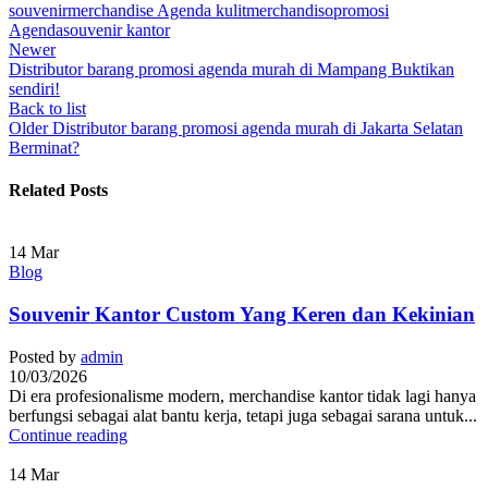
souvenir
merchandise Agenda kulit
merchandiso
promosi
Agenda
souvenir kantor
Newer
Distributor barang promosi agenda murah di Mampang Buktikan
sendiri!
Back to list
Older
Distributor barang promosi agenda murah di Jakarta Selatan
Berminat?
Related Posts
14
Mar
Blog
Souvenir Kantor Custom Yang Keren dan Kekinian
Posted by
admin
10/03/2026
Di era profesionalisme modern, merchandise kantor tidak lagi hanya
berfungsi sebagai alat bantu kerja, tetapi juga sebagai sarana untuk...
Continue reading
14
Mar