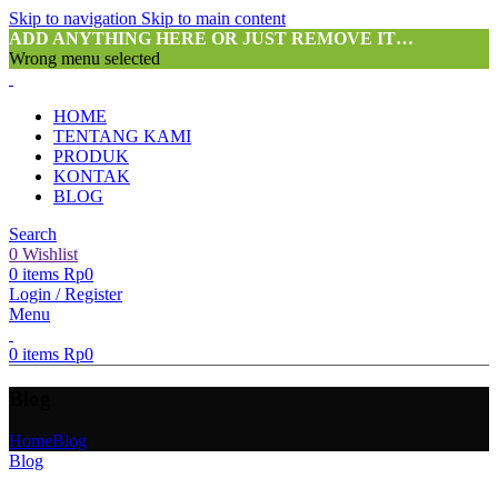
Skip to navigation
Skip to main content
ADD ANYTHING HERE OR JUST REMOVE IT…
Wrong menu selected
HOME
TENTANG KAMI
PRODUK
KONTAK
BLOG
Search
0
Wishlist
0
items
Rp
0
Login / Register
Menu
0
items
Rp
0
Blog
Home
Blog
Blog