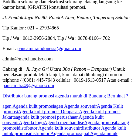
Buktikan sekarang dan eksekusi sekarang, datang langsung ke
kantor kami, [GRATIS] konsultasi promosi.
Jl. Pondok Jaya No 90, Pondok Aren, Bintaro, Tangerang Selatan
Tlp Kantor : 021 – 27934865
Tlp / Wa : 0813-3956-2884, Tlp / Wa : 0878-8166-4702
Email :
pancamitraindonesia@gmail.com
admin@merchandiso.com
Cabang di :
Jl. Jaya Gri Utara 30a ( Renon – Denpasar)
Untuk
penjelasan produk lebih lanjut, kami dapat dihubungi di nomor
telphone / (0361) 445-7643 cellular : 0819-1613-0517 Atau e-mail :
pancamitra49@yahoo.com
Distributor barang promosi agenda murah di Bandung Berminat ?
agen Agenda kulit promosi
agen Agenda souvenir
Agenda Kulit
promosi
Agenda kulit promosi Denpasar
Agenda kulit promosi
Jakarta
agenda kulit promosi perusahaan
Agenda kulit
souvenir
Agenda logo
Agenda merchandise
Agenda promosi
barang
promosi
distributor Agenda kulit souvenir
distributor Agenda kulit
untuk promosi
distributor Agenda promosi
jual Agenda untuk