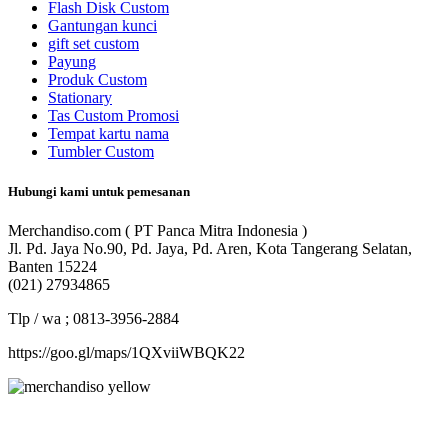
Flash Disk Custom
Gantungan kunci
gift set custom
Payung
Produk Custom
Stationary
Tas Custom Promosi
Tempat kartu nama
Tumbler Custom
Hubungi kami untuk pemesanan
Merchandiso.com ( PT Panca Mitra Indonesia )
Jl. Pd. Jaya No.90, Pd. Jaya, Pd. Aren, Kota Tangerang Selatan,
Banten 15224
(021) 27934865
Tlp / wa ; 0813-3956-2884
https://goo.gl/maps/1QXviiWBQK22
Merchandiso adalah produsen Souvenir Promosi yang
berpengalaman lebih dari 10 tahun, Terbukti Melayani lebih dari
750 Perusahaan dan memproduksi lebih dari 500.000 Merchandise