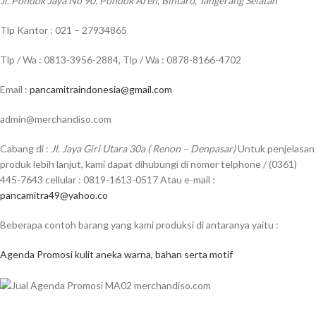
Jl. Pondok Jaya No 90, Pondok Aren, Bintaro, Tangerang Selatan
Tlp Kantor : 021 – 27934865
Tlp / Wa : 0813-3956-2884, Tlp / Wa : 0878-8166-4702
Email :
pancamitraindonesia@gmail.com
admin@merchandiso.com
Cabang di :
Jl. Jaya Giri Utara 30a ( Renon – Denpasar)
Untuk penjelasan
produk lebih lanjut, kami dapat dihubungi di nomor telphone / (0361)
445-7643 cellular : 0819-1613-0517 Atau e-mail :
pancamitra49@yahoo.co
Beberapa contoh barang yang kami produksi di antaranya yaitu :
Agenda Promosi kulit aneka warna, bahan serta motif