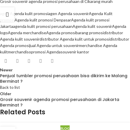
Grosir souvenir agenda promosi perusahaan di Cikarang murah
agen Agenda kulit promosi
agen Agenda souvenir
Agenda Kulit
promosi
Agenda kulit promosi Denpasar
Agenda kulit promosi
Jakarta
agenda kulit promosi perusahaan
Agenda kulit souvenir
Agenda
logo
Agenda merchandise
Agenda promosi
barang promosi
distributor
Agenda kulit souvenir
distributor Agenda kulit untuk promosi
distributor
Agenda promosi
jual Agenda untuk souvenir
merchandise Agenda
kulit
merchandiso
promosi Agenda
souvenir kantor
Newer
Penjual tumbler promosi perusahaan bisa dikirim ke Malang
Berminat ?
Back to list
Older
Grosir souvenir agenda promosi perusahaan di Jakarta
Berminat ?
Related Posts
BLOG