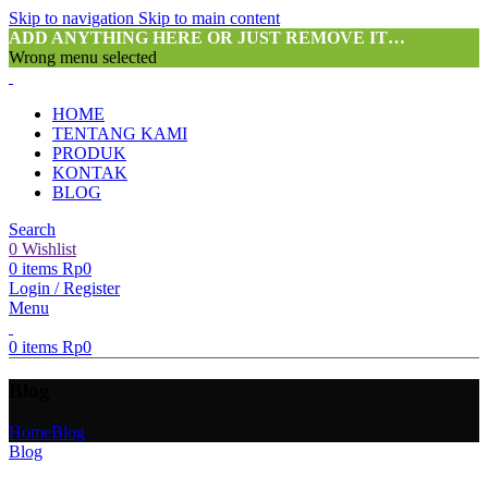
Skip to navigation
Skip to main content
ADD ANYTHING HERE OR JUST REMOVE IT…
Wrong menu selected
HOME
TENTANG KAMI
PRODUK
KONTAK
BLOG
Search
0
Wishlist
0
items
Rp
0
Login / Register
Menu
0
items
Rp
0
Blog
Home
Blog
Blog