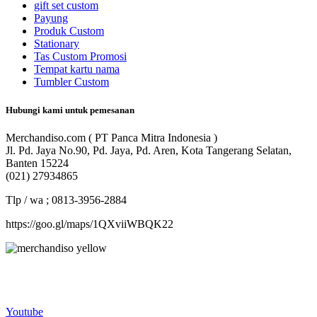
gift set custom
Payung
Produk Custom
Stationary
Tas Custom Promosi
Tempat kartu nama
Tumbler Custom
Hubungi kami untuk pemesanan
Merchandiso.com ( PT Panca Mitra Indonesia )
Jl. Pd. Jaya No.90, Pd. Jaya, Pd. Aren, Kota Tangerang Selatan,
Banten 15224
(021) 27934865
Tlp / wa ; 0813-3956-2884
https://goo.gl/maps/1QXviiWBQK22
Merchandiso adalah produsen Souvenir Promosi yang
berpengalaman lebih dari 10 tahun, Terbukti Melayani lebih dari
750 Perusahaan dan memproduksi lebih dari 500.000 Merchandise
(Souvenir Kantor terbaik kami sajikan untuk Anda).
Youtube