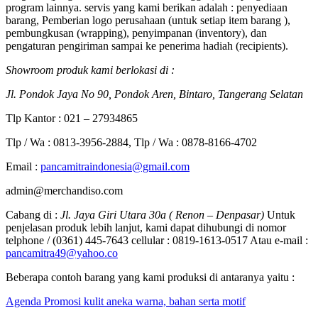
program lainnya. servis yang kami berikan adalah : penyediaan
barang, Pemberian logo perusahaan (untuk setiap item barang ),
pembungkusan (wrapping), penyimpanan (inventory), dan
pengaturan pengiriman sampai ke penerima hadiah (recipients).
Showroom produk kami berlokasi di :
Jl. Pondok Jaya No 90, Pondok Aren, Bintaro, Tangerang Selatan
Tlp Kantor : 021 – 27934865
Tlp / Wa : 0813-3956-2884, Tlp / Wa : 0878-8166-4702
Email :
pancamitraindonesia@gmail.com
admin@merchandiso.com
Cabang di :
Jl. Jaya Giri Utara 30a ( Renon – Denpasar)
Untuk
penjelasan produk lebih lanjut, kami dapat dihubungi di nomor
telphone / (0361) 445-7643 cellular : 0819-1613-0517 Atau e-mail :
pancamitra49@yahoo.co
Beberapa contoh barang yang kami produksi di antaranya yaitu :
Agenda Promosi kulit aneka warna, bahan serta motif