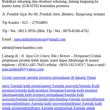
Buktikan sekarang dan eksekusi sekarang, datang langsung ke
kantor kami, [GRATIS] konsultasi promosi.
Jl. Pondok Jaya No 90, Pondok Aren, Bintaro, Tangerang Selatan
Tlp Kantor : 021 – 27934865
Tlp / Wa : 0813-3956-2884, Tlp / Wa : 0878-8166-4702
Email :
pancamitraindonesia@gmail.com
admin@merchandiso.com
Cabang di :
Jl. Jaya Gri Utara 30a ( Renon – Denpasar)
Untuk
penjelasan produk lebih lanjut, kami dapat dihubungi di nomor
telphone / (0361) 445-7643 cellular : 0819-1613-0517 Atau e-mail :
pancamitra49@yahoo.com
Grosir souvenir agenda promosi perusahaan di Jakarta Timur
agen Agenda kulit promosi
agen Agenda souvenir
Agenda Kulit
promosi
Agenda kulit promosi Denpasar
Agenda kulit promosi
Jakarta
agenda kulit promosi perusahaan
Agenda kulit
souvenir
Agenda logo
Agenda merchandise
Agenda promosi
barang
promosi
distributor Agenda kulit souvenir
distributor Agenda kulit
untuk promosi
distributor Agenda promosi
jual Agenda untuk