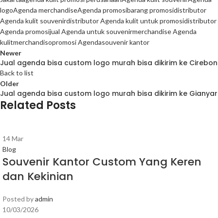
logo
Agenda merchandise
Agenda promosi
barang promosi
distributor
Agenda kulit souvenir
distributor Agenda kulit untuk promosi
distributor
Agenda promosi
jual Agenda untuk souvenir
merchandise Agenda
kulit
merchandiso
promosi Agenda
souvenir kantor
Newer
Jual agenda bisa custom logo murah bisa dikirim ke Cirebon
Back to list
Older
Jual agenda bisa custom logo murah bisa dikirim ke Gianyar
Related Posts
14
Mar
Blog
Souvenir Kantor Custom Yang Keren
dan Kekinian
Posted by
admin
10/03/2026