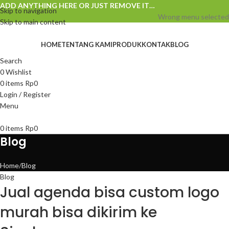
ADD ANYTHING HERE OR JUST REMOVE IT…
Skip to navigation
Wrong menu selected
Skip to main content
HOME
TENTANG KAMI
PRODUK
KONTAK
BLOG
Search
0
Wishlist
0
items
Rp
0
Login / Register
Menu
0
items
Rp
0
Blog
Home
Blog
Blog
Jual agenda bisa custom logo
murah bisa dikirim ke