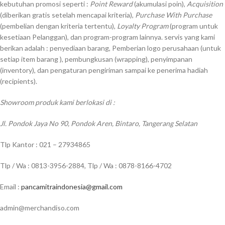
kebutuhan promosi seperti :
Point Reward
(akumulasi poin),
Acquisition
(diberikan gratis setelah mencapai kriteria),
Purchase With Purchase
(pembelian dengan kriteria tertentu),
Loyalty Program
(program untuk
kesetiaan Pelanggan), dan program-program lainnya. servis yang kami
berikan adalah : penyediaan barang, Pemberian logo perusahaan (untuk
setiap item barang ), pembungkusan (wrapping), penyimpanan
(inventory), dan pengaturan pengiriman sampai ke penerima hadiah
(recipients).
Showroom produk kami berlokasi di :
Jl. Pondok Jaya No 90, Pondok Aren, Bintaro, Tangerang Selatan
Tlp Kantor : 021 – 27934865
Tlp / Wa : 0813-3956-2884, Tlp / Wa : 0878-8166-4702
Email :
pancamitraindonesia@gmail.com
admin@merchandiso.com