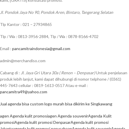
kami, [GRATIS] konsultasi promosi.
Jl. Pondok Jaya No 90, Pondok Aren, Bintaro, Tangerang Selatan
Tlp Kantor : 021 – 27934865
Tlp / Wa : 0813-3956-2884, Tlp / Wa : 0878-8166-4702
Email :
pancamitraindonesia@gmail.com
admin@merchandiso.com
Cabang di :
Jl. Jaya Gri Utara 30a ( Renon – Denpasar)
Untuk penjelasan
produk lebih lanjut, kami dapat dihubungi di nomor telphone / (0361)
445-7643 cellular : 0819-1613-0517 Atau e-mail :
pancamitra49@yahoo.com
Jual agenda bisa custom logo murah bisa dikirim ke Singkawang
agen Agenda kulit promosi
agen Agenda souvenir
Agenda Kulit
promosi
Agenda kulit promosi Denpasar
Agenda kulit promosi
Jakarta
agenda kulit promosi perusahaan
Agenda kulit souvenir
Agenda