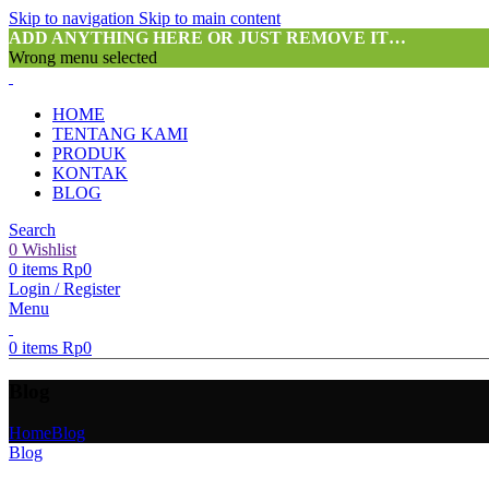
Skip to navigation
Skip to main content
ADD ANYTHING HERE OR JUST REMOVE IT…
Wrong menu selected
HOME
TENTANG KAMI
PRODUK
KONTAK
BLOG
Search
0
Wishlist
0
items
Rp
0
Login / Register
Menu
0
items
Rp
0
Blog
Home
Blog
Blog