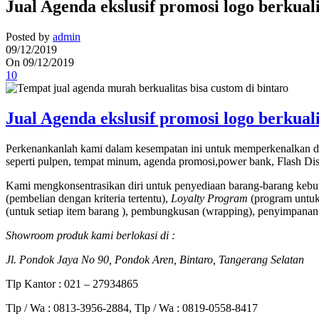
Jual Agenda ekslusif promosi logo berkual
Posted by
admin
09/12/2019
On 09/12/2019
10
Jual Agenda ekslusif promosi logo berkual
Perkenankanlah kami dalam kesempatan ini untuk memperkenalkan di
seperti pulpen, tempat minum, agenda promosi,power bank, Flash Disk
Kami mengkonsentrasikan diri untuk penyediaan barang-barang kebut
(pembelian dengan kriteria tertentu),
Loyalty Program
(program untuk 
(untuk setiap item barang ), pembungkusan (wrapping), penyimpanan 
Showroom produk kami berlokasi di :
Jl. Pondok Jaya No 90, Pondok Aren, Bintaro, Tangerang Selatan
Tlp Kantor : 021 – 27934865
Tlp / Wa : 0813-3956-2884, Tlp / Wa : 0819-0558-8417