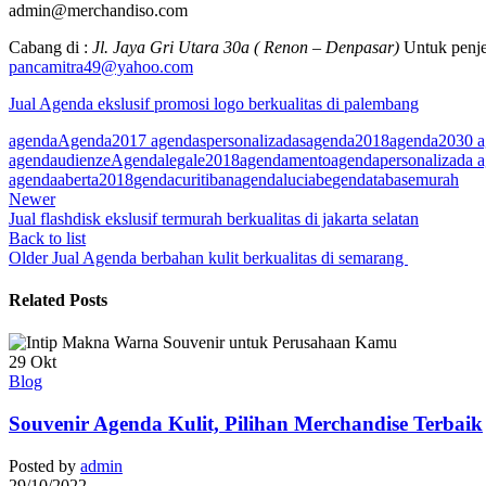
admin@merchandiso.com
Cabang di :
Jl. Jaya Gri Utara 30a ( Renon – Denpasar)
Untuk penje
pancamitra49@yahoo.com
Jual Agenda ekslusif promosi logo berkualitas di palembang
agenda
Agenda2017 agendaspersonalizadas
agenda2018
agenda2030 a
agendaudienze
Agendalegale2018
agendamento
agendapersonalizada 
agendaaberta2018
gendacuritibana
gendaluciabe
gendatabasemurah
Newer
Jual flashdisk ekslusif termurah berkualitas di jakarta selatan
Back to list
Older
Jual Agenda berbahan kulit berkualitas di semarang
Related Posts
29
Okt
Blog
Souvenir Agenda Kulit, Pilihan Merchandise Terbaik
Posted by
admin
29/10/2022