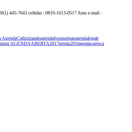
0361) 445-7643 cellular : 0819-1613-0517 Atau e-mail :
 AgendaCulturizando
agendafoxsportsar
agendalegale
miami AGENDAABERTA2017
genda2016
gendacarioca