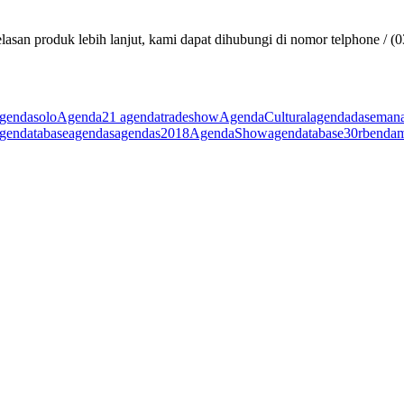
lasan produk lebih lanjut, kami dapat dihubungi di nomor telphone / (
gendasolo
Agenda21 agendatradeshow
AgendaCultural
agendadasemana
agendatabase
agendas
agendas2018
AgendaShow
agendatabase30rb
enda