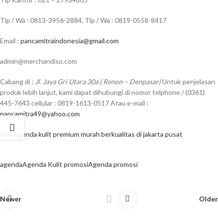
Tlp / Wa : 0813-3956-2884, Tlp / Wa : 0819-0558-8417
Email :
pancamitraindonesia@gmail.com
admin@merchandiso.com
Cabang di :
Jl. Jaya Gri Utara 30a ( Renon – Denpasar)
Untuk penjelasan
produk lebih lanjut, kami dapat dihubungi di nomor telphone / (0361)
445-7643 cellular : 0819-1613-0517 Atau e-mail :
pancamitra49@yahoo.com
Jual Agenda kulit premium murah berkualitas di jakarta pusat
agenda
Agenda Kulit promosi
Agenda promosi
Newer
Older