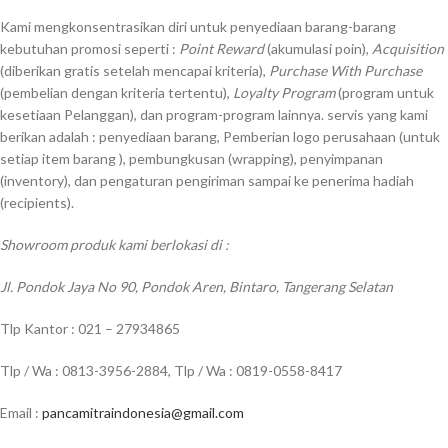
Kami mengkonsentrasikan diri untuk penyediaan barang-barang
kebutuhan promosi seperti :
Point Reward
(akumulasi poin),
Acquisition
(diberikan gratis setelah mencapai kriteria),
Purchase With Purchase
(pembelian dengan kriteria tertentu),
Loyalty Program
(program untuk
kesetiaan Pelanggan), dan program-program lainnya. servis yang kami
berikan adalah : penyediaan barang, Pemberian logo perusahaan (untuk
setiap item barang ), pembungkusan (wrapping), penyimpanan
(inventory), dan pengaturan pengiriman sampai ke penerima hadiah
(recipients).
Showroom produk kami berlokasi di :
Jl. Pondok Jaya No 90, Pondok Aren, Bintaro, Tangerang Selatan
Tlp Kantor : 021 – 27934865
Tlp / Wa : 0813-3956-2884, Tlp / Wa : 0819-0558-8417
Email :
pancamitraindonesia@gmail.com