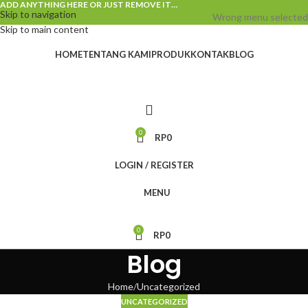
ADD ANYTHING HERE OR JUST REMOVE IT…
Skip to navigation
Wrong menu selected
Skip to main content
HOME
TENTANG KAMI
PRODUK
KONTAK
BLOG
0
RP
0
LOGIN / REGISTER
MENU
0
RP
0
Blog
Home
Uncategorized
UNCATEGORIZED