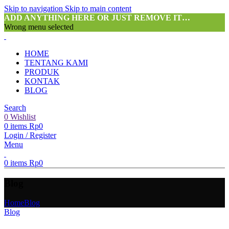
Skip to navigation
Skip to main content
ADD ANYTHING HERE OR JUST REMOVE IT…
Wrong menu selected
HOME
TENTANG KAMI
PRODUK
KONTAK
BLOG
Search
0
Wishlist
0
items
Rp
0
Login / Register
Menu
0
items
Rp
0
Blog
Home
Blog
Blog