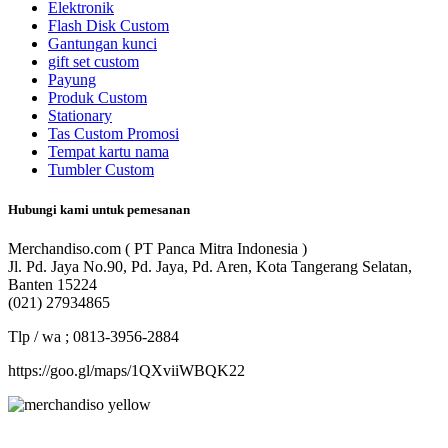
Elektronik
Flash Disk Custom
Gantungan kunci
gift set custom
Payung
Produk Custom
Stationary
Tas Custom Promosi
Tempat kartu nama
Tumbler Custom
Hubungi kami untuk pemesanan
Merchandiso.com ( PT Panca Mitra Indonesia )
Jl. Pd. Jaya No.90, Pd. Jaya, Pd. Aren, Kota Tangerang Selatan,
Banten 15224
(021) 27934865
Tlp / wa ; 0813-3956-2884
https://goo.gl/maps/1QXviiWBQK22
Merchandiso adalah produsen Souvenir Promosi yang
berpengalaman lebih dari 10 tahun, Terbukti Melayani lebih dari