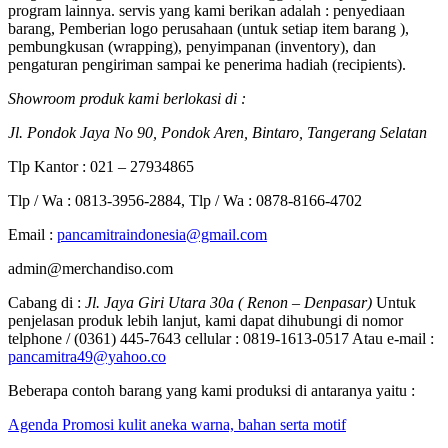
program lainnya. servis yang kami berikan adalah : penyediaan
barang, Pemberian logo perusahaan (untuk setiap item barang ),
pembungkusan (wrapping), penyimpanan (inventory), dan
pengaturan pengiriman sampai ke penerima hadiah (recipients).
Showroom produk kami berlokasi di :
Jl. Pondok Jaya No 90, Pondok Aren, Bintaro, Tangerang Selatan
Tlp Kantor : 021 – 27934865
Tlp / Wa : 0813-3956-2884, Tlp / Wa : 0878-8166-4702
Email :
pancamitraindonesia@gmail.com
admin@merchandiso.com
Cabang di :
Jl. Jaya Giri Utara 30a ( Renon – Denpasar)
Untuk
penjelasan produk lebih lanjut, kami dapat dihubungi di nomor
telphone / (0361) 445-7643 cellular : 0819-1613-0517 Atau e-mail :
pancamitra49@yahoo.co
Beberapa contoh barang yang kami produksi di antaranya yaitu :
Agenda Promosi kulit aneka warna, bahan serta motif