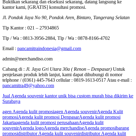
Buktikan sekarang dan eksekusi sekarang, datang langsung ke
kantor kami, [GRATIS] konsultasi promosi.
Jl. Pondok Jaya No 90, Pondok Aren, Bintaro, Tangerang Selatan
Tlp Kantor : 021 – 27934865
Tlp / Wa : 0813-3956-2884, Tlp / Wa : 0878-8166-4702
Email :
pancamitraindonesia@gmail.com
admin@merchandiso.com
Cabang di :
Jl. Jaya Gri Utara 30a ( Renon – Denpasar)
Untuk
penjelasan produk lebih lanjut, kami dapat dihubungi di nomor
telphone / (0361) 445-7643 cellular : 0819-1613-0517 Atau e-mail :
pancamitra49@yahoo.com
Jual Agenda souvenir kantor unik bisa custom murah bisa dikirim ke
Surabaya
agen Agenda kulit promosi
agen Agenda souvenir
Agenda Kulit
promosi
Agenda kulit promosi Denpasar
Agenda kulit promosi
Jakarta
agenda kulit promosi perusahaan
Agenda kulit
souvenir
Agenda logo
Agenda merchandise
Agenda promosi
barang
promosi
distributor Agenda kulit souvenir
distributor Agenda kulit