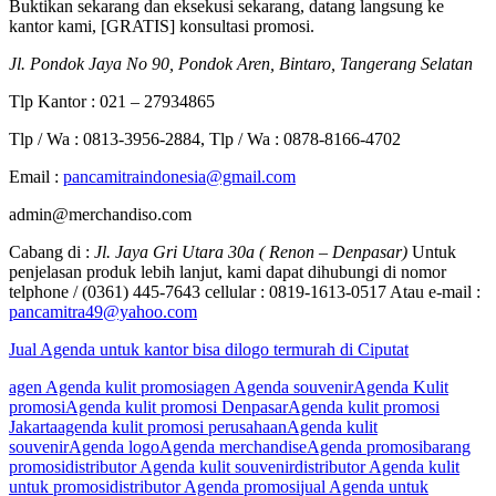
Buktikan sekarang dan eksekusi sekarang, datang langsung ke
kantor kami, [GRATIS] konsultasi promosi.
Jl. Pondok Jaya No 90, Pondok Aren, Bintaro, Tangerang Selatan
Tlp Kantor : 021 – 27934865
Tlp / Wa : 0813-3956-2884, Tlp / Wa : 0878-8166-4702
Email :
pancamitraindonesia@gmail.com
admin@merchandiso.com
Cabang di :
Jl. Jaya Gri Utara 30a ( Renon – Denpasar)
Untuk
penjelasan produk lebih lanjut, kami dapat dihubungi di nomor
telphone / (0361) 445-7643 cellular : 0819-1613-0517 Atau e-mail :
pancamitra49@yahoo.com
Jual Agenda untuk kantor bisa dilogo termurah di Ciputat
agen Agenda kulit promosi
agen Agenda souvenir
Agenda Kulit
promosi
Agenda kulit promosi Denpasar
Agenda kulit promosi
Jakarta
agenda kulit promosi perusahaan
Agenda kulit
souvenir
Agenda logo
Agenda merchandise
Agenda promosi
barang
promosi
distributor Agenda kulit souvenir
distributor Agenda kulit
untuk promosi
distributor Agenda promosi
jual Agenda untuk