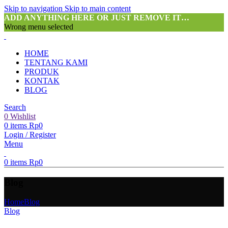
Skip to navigation
Skip to main content
ADD ANYTHING HERE OR JUST REMOVE IT…
Wrong menu selected
HOME
TENTANG KAMI
PRODUK
KONTAK
BLOG
Search
0
Wishlist
0
items
Rp
0
Login / Register
Menu
0
items
Rp
0
Blog
Home
Blog
Blog