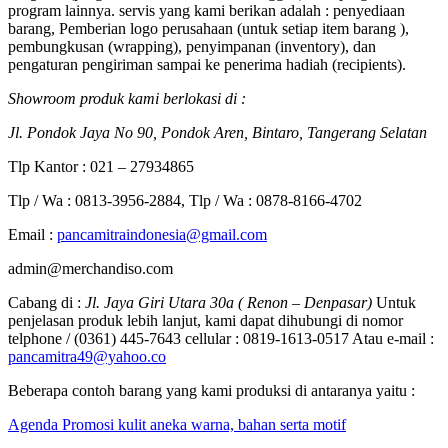
program lainnya. servis yang kami berikan adalah : penyediaan
barang, Pemberian logo perusahaan (untuk setiap item barang ),
pembungkusan (wrapping), penyimpanan (inventory), dan
pengaturan pengiriman sampai ke penerima hadiah (recipients).
Showroom produk kami berlokasi di :
Jl. Pondok Jaya No 90, Pondok Aren, Bintaro, Tangerang Selatan
Tlp Kantor : 021 – 27934865
Tlp / Wa : 0813-3956-2884, Tlp / Wa : 0878-8166-4702
Email :
pancamitraindonesia@gmail.com
admin@merchandiso.com
Cabang di :
Jl. Jaya Giri Utara 30a ( Renon – Denpasar)
Untuk
penjelasan produk lebih lanjut, kami dapat dihubungi di nomor
telphone / (0361) 445-7643 cellular : 0819-1613-0517 Atau e-mail :
pancamitra49@yahoo.co
Beberapa contoh barang yang kami produksi di antaranya yaitu :
Agenda Promosi kulit aneka warna, bahan serta motif