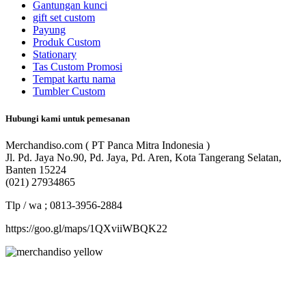
Gantungan kunci
gift set custom
Payung
Produk Custom
Stationary
Tas Custom Promosi
Tempat kartu nama
Tumbler Custom
Hubungi kami untuk pemesanan
Merchandiso.com ( PT Panca Mitra Indonesia )
Jl. Pd. Jaya No.90, Pd. Jaya, Pd. Aren, Kota Tangerang Selatan,
Banten 15224
(021) 27934865
Tlp / wa ; 0813-3956-2884
https://goo.gl/maps/1QXviiWBQK22
Merchandiso adalah produsen Souvenir Promosi yang
berpengalaman lebih dari 10 tahun, Terbukti Melayani lebih dari
750 Perusahaan dan memproduksi lebih dari 500.000 Merchandise
(Souvenir Kantor terbaik kami sajikan untuk Anda).