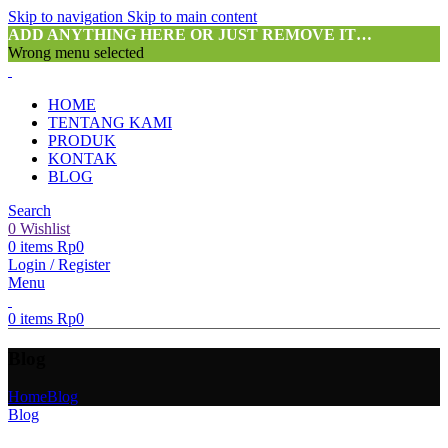
Skip to navigation
Skip to main content
ADD ANYTHING HERE OR JUST REMOVE IT…
Wrong menu selected
HOME
TENTANG KAMI
PRODUK
KONTAK
BLOG
Search
0
Wishlist
0
items
Rp
0
Login / Register
Menu
0
items
Rp
0
Blog
Home
Blog
Blog