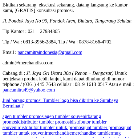
Bktikan sekarang, eksekusi sekarang, datang langsung ke kantor
kami, [GRATIS] konsultasi promosi.
Jl. Pondok Jaya No 90, Pondok Aren, Bintaro, Tangerang Selatan
Tlp Kantor : 021 – 27934865
Tlp / Wa : 0813-3956-2884, Tlp / Wa : 0878-8166-4702
Email :
pancamitraindonesia@gmail.com
admin@merchandiso.com
Cabang di :
Jl. Jaya Gri Utara 30a ( Renon – Denpasar)
Untuk
penjelasan produk lebih lanjut, kami dapat dihubungi di nomor
telphone / (0361) 445-7643 cellular : 0819-1613-0517 Atau e-mail :
pancamitra49@yahoo.com
Jual barang promosi Tumbler logo bisa dikirim ke Surabaya
Berminat ?
agen tumbler promosi
agen tumbler souvenir
barang
promosi
distributor tumbler promosi
distributor tumbler
souvenir
distributor tumbler untuk promosi
jual tumbler promosi
jual
tumbler untuk souvenir
merchandise
merchandise tumbler
mug