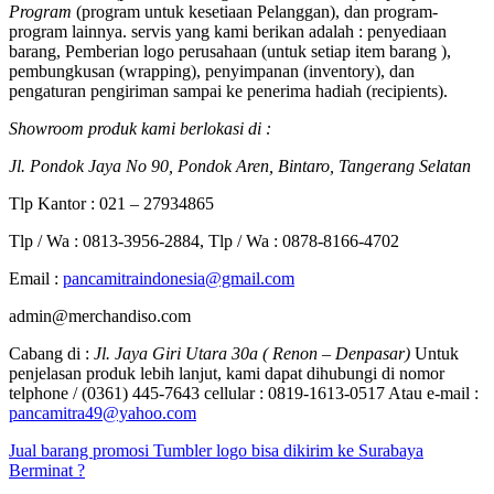
Program
(program untuk kesetiaan Pelanggan), dan program-
program lainnya. servis yang kami berikan adalah : penyediaan
barang, Pemberian logo perusahaan (untuk setiap item barang ),
pembungkusan (wrapping), penyimpanan (inventory), dan
pengaturan pengiriman sampai ke penerima hadiah (recipients).
Showroom produk kami berlokasi di :
Jl. Pondok Jaya No 90, Pondok Aren, Bintaro, Tangerang Selatan
Tlp Kantor : 021 – 27934865
Tlp / Wa : 0813-3956-2884, Tlp / Wa : 0878-8166-4702
Email :
pancamitraindonesia@gmail.com
admin@merchandiso.com
Cabang di :
Jl. Jaya Giri Utara 30a ( Renon – Denpasar)
Untuk
penjelasan produk lebih lanjut, kami dapat dihubungi di nomor
telphone / (0361) 445-7643 cellular : 0819-1613-0517 Atau e-mail :
pancamitra49@yahoo.com
Jual barang promosi Tumbler logo bisa dikirim ke Surabaya
Berminat ?