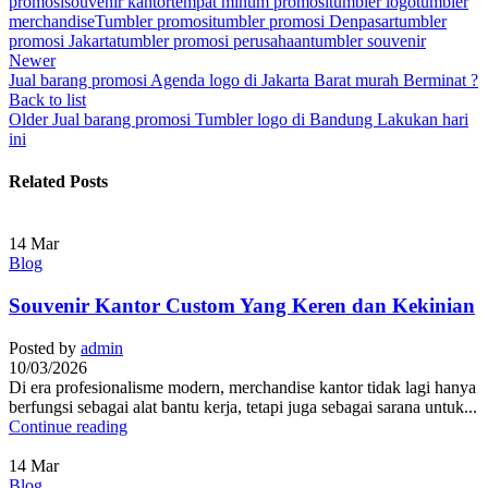
promosi
souvenir kantor
tempat minum promosi
tumbler logo
tumbler
merchandise
Tumbler promosi
tumbler promosi Denpasar
tumbler
promosi Jakarta
tumbler promosi perusahaan
tumbler souvenir
Newer
Jual barang promosi Agenda logo di Jakarta Barat murah Berminat ?
Back to list
Older
Jual barang promosi Tumbler logo di Bandung Lakukan hari
ini
Related Posts
14
Mar
Blog
Souvenir Kantor Custom Yang Keren dan Kekinian
Posted by
admin
10/03/2026
Di era profesionalisme modern, merchandise kantor tidak lagi hanya
berfungsi sebagai alat bantu kerja, tetapi juga sebagai sarana untuk...
Continue reading
14
Mar
Blog