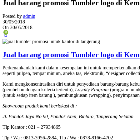
Jual barang promosi Tumbler logo di Kem
Posted by
admin
30/05/2018
On 30/05/2018
0
Jual barang promosi Tumbler logo di Kem
Perkenankanlah kami dalam kesempatan ini untuk memperkenalkan di
seperti pulpen, tempat minum, aneka tas, elektronik, “designer collec
Kami mengkonsentrasikan diri untuk penyediaan barang-barang kebut
(pembelian dengan kriteria tertentu),
Loyalty Program
(program untuk 
(untuk setiap item barang ), pembungkusan (wrapping), penyimpanan 
Showroom produk kami berlokasi di :
Jl. Pondok Jaya No 90, Pondok Aren, Bintaro, Tangerang Selatan
Tlp Kantor : 021 – 27934865
Tlp / Wa : 0813-3956-2884, Tlp / Wa : 0878-8166-4702