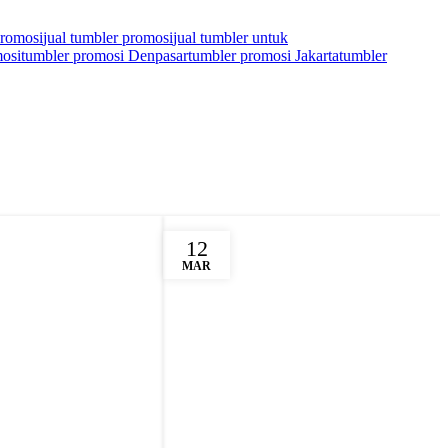
promosi
jual tumbler promosi
jual tumbler untuk
osi
tumbler promosi Denpasar
tumbler promosi Jakarta
tumbler