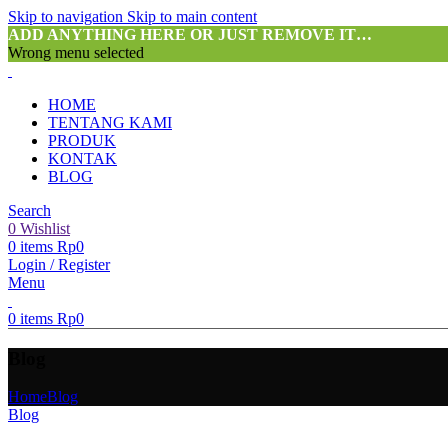
Skip to navigation
Skip to main content
ADD ANYTHING HERE OR JUST REMOVE IT…
Wrong menu selected
HOME
TENTANG KAMI
PRODUK
KONTAK
BLOG
Search
0
Wishlist
0
items
Rp
0
Login / Register
Menu
0
items
Rp
0
Blog
Home
Blog
Blog