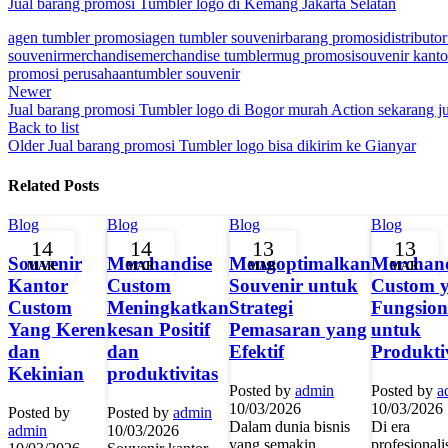
Jual barang promosi Tumbler logo di Kemang Jakarta Selatan
agen tumbler promosi
agen tumbler souvenir
barang promosi
distributo
souvenir
merchandise
merchandise tumbler
mug promosi
souvenir kanto
promosi perusahaan
tumbler souvenir
Newer
Jual barang promosi Tumbler logo di Bogor murah Action sekarang j
Back to list
Older
Jual barang promosi Tumbler logo bisa dikirim ke Gianyar
Related Posts
Blog
Blog
Blog
Blog
14
14
13
13
Souvenir
Merchandise
Mengoptimalkan
Merchand
MAR
MAR
MAR
MAR
Kantor
Custom
Souvenir untuk
Custom 
Custom
Meningkatkan
Strategi
Fungsion
Yang Keren
kesan Positif
Pemasaran yang
untuk
dan
dan
Efektif
Produkti
Kekinian
produktivitas
Posted by
admin
Posted by
a
10/03/2026
10/03/2026
Posted by
Posted by
admin
Dalam dunia bisnis
Di era
admin
10/03/2026
yang semakin
profesional