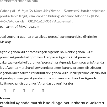
admin@merchandiso.com
Cabang di :
Jl. Jaya Gri Utara 30a ( Renon – Denpasar)
Untuk penjelasan
produk lebih lanjut, kami dapat dihubungi di nomor telphone / (0361)
445-7643 cellular : 0819-1613-0517 Atau e-mail :
pancamitra49@yahoo.com
Jual souvenir agenda bisa dilogo perusahaan murah bisa dikirim ke
Malang
agen Agenda kulit promosi
agen Agenda souvenir
Agenda Kulit
promosi
Agenda kulit promosi Denpasar
Agenda kulit promosi
Jakarta
agenda kulit promosi perusahaan
Agenda kulit souvenir
Agenda
logo
Agenda merchandise
Agenda promosi
barang promosi
distributor
Agenda kulit souvenir
distributor Agenda kulit untuk promosi
distributor
Agenda promosi
jual Agenda untuk souvenir
merchandise Agenda
kulit
merchandiso
promosi Agenda
souvenir kantor
Newer
Produksi Agenda murah bisa dilogo perusahaan di Jakarta