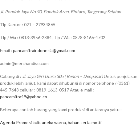
Jl. Pondok Jaya No 90, Pondok Aren, Bintaro, Tangerang Selatan
Tlp Kantor : 021 – 27934865
Tlp / Wa : 0813-3956-2884, Tlp / Wa : 0878-8166-4702
Email :
pancamitraindonesia@gmail.com
admin@merchandiso.com
Cabang di :
Jl. Jaya Giri Utara 30a ( Renon – Denpasar)
Untuk penjelasan
produk lebih lanjut, kami dapat dihubungi di nomor telphone / (0361)
445-7643 cellular : 0819-1613-0517 Atau e-mail :
pancamitra49@yahoo.co
Beberapa contoh barang yang kami produksi di antaranya yaitu :
Agenda Promosi kulit aneka warna, bahan serta motif