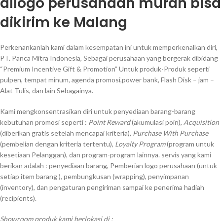
dilogo perusahaan murah bisa
dikirim ke Malang
Perkenankanlah kami dalam kesempatan ini untuk memperkenalkan diri,
PT. Panca Mitra Indonesia, Sebagai perusahaan yang bergerak dibidang
“Premium Incentive Gift & Promotion” Untuk produk-Produk seperti
pulpen, tempat minum, agenda promosi,power bank, Flash Disk – jam –
Alat Tulis, dan lain Sebagainya.
Kami mengkonsentrasikan diri untuk penyediaan barang-barang
kebutuhan promosi seperti :
Point Reward
(akumulasi poin),
Acquisition
(diberikan gratis setelah mencapai kriteria),
Purchase With Purchase
(pembelian dengan kriteria tertentu),
Loyalty Program
(program untuk
kesetiaan Pelanggan), dan program-program lainnya. servis yang kami
berikan adalah : penyediaan barang, Pemberian logo perusahaan (untuk
setiap item barang ), pembungkusan (wrapping), penyimpanan
(inventory), dan pengaturan pengiriman sampai ke penerima hadiah
(recipients).
Showroom produk kami berlokasi di :