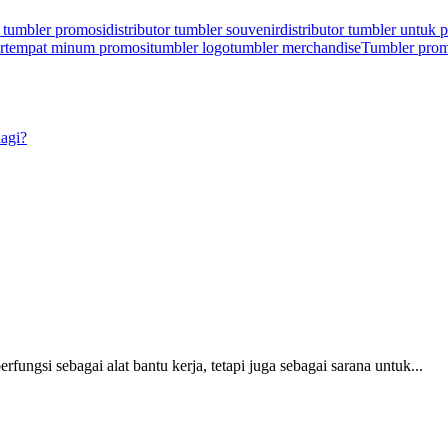
r tumbler promosi
distributor tumbler souvenir
distributor tumbler untuk 
r
tempat minum promosi
tumbler logo
tumbler merchandise
Tumbler prom
lagi?
fungsi sebagai alat bantu kerja, tetapi juga sebagai sarana untuk...