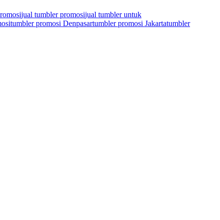
promosi
jual tumbler promosi
jual tumbler untuk
osi
tumbler promosi Denpasar
tumbler promosi Jakarta
tumbler