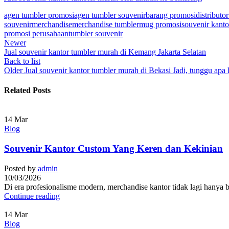
agen tumbler promosi
agen tumbler souvenir
barang promosi
distributo
souvenir
merchandise
merchandise tumbler
mug promosi
souvenir kanto
promosi perusahaan
tumbler souvenir
Newer
Jual souvenir kantor tumbler murah di Kemang Jakarta Selatan
Back to list
Older
Jual souvenir kantor tumbler murah di Bekasi Jadi, tunggu apa 
Related Posts
14
Mar
Blog
Souvenir Kantor Custom Yang Keren dan Kekinian
Posted by
admin
10/03/2026
Di era profesionalisme modern, merchandise kantor tidak lagi hanya ber
Continue reading
14
Mar
Blog