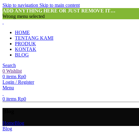
Skip to navigation
Skip to main content
ADD ANYTHING HERE OR JUST REMOVE IT…
Wrong menu selected
HOME
TENTANG KAMI
PRODUK
KONTAK
BLOG
Search
0
Wishlist
0
items
Rp
0
Login / Register
Menu
0
items
Rp
0
Blog
Home
Blog
Blog