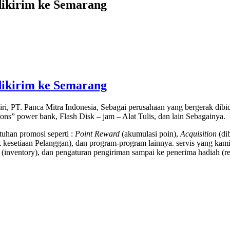
dikirim ke Semarang
dikirim ke Semarang
ri, PT. Panca Mitra Indonesia, Sebagai perusahaan yang bergerak di
tions” power bank, Flash Disk – jam – Alat Tulis, dan lain Sebagainya.
uhan promosi seperti :
Point Reward
(akumulasi poin),
Acquisition
(di
kesetiaan Pelanggan), dan program-program lainnya. servis yang kami
(inventory), dan pengaturan pengiriman sampai ke penerima hadiah (rec