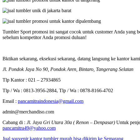
Tumbler Sport promosi ini sangat cocok untuk customer Anda yang be
sebelum kompetitor Anda promosi duluan!
Bktikan sekarang, eksekusi sekarang, datang langsung ke kantor kam
Jl. Pondok Jaya No 90, Pondok Aren, Bintaro, Tangerang Selatan
Tlp Kantor : 021 – 27934865
Tlp / Wa : 0813-3956-2884, Tlp / Wa : 0878-8166-4702
Email :
pancamitraindonesia@gmail.com
admin@merchandiso.com
Cabang di :
Jl. Jaya Gri Utara 30a ( Renon – Denpasar)
Untuk penje
pancamitra49@yahoo.com
Jual souvenir kantor tumbler murah bisa dikirim ke Semarang