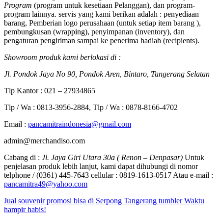
Program
(program untuk kesetiaan Pelanggan), dan program-
program lainnya. servis yang kami berikan adalah : penyediaan
barang, Pemberian logo perusahaan (untuk setiap item barang ),
pembungkusan (wrapping), penyimpanan (inventory), dan
pengaturan pengiriman sampai ke penerima hadiah (recipients).
Showroom produk kami berlokasi di :
Jl. Pondok Jaya No 90, Pondok Aren, Bintaro, Tangerang Selatan
Tlp Kantor : 021 – 27934865
Tlp / Wa : 0813-3956-2884, Tlp / Wa : 0878-8166-4702
Email :
pancamitraindonesia@gmail.com
admin@merchandiso.com
Cabang di :
Jl. Jaya Giri Utara 30a ( Renon – Denpasar)
Untuk
penjelasan produk lebih lanjut, kami dapat dihubungi di nomor
telphone / (0361) 445-7643 cellular : 0819-1613-0517 Atau e-mail :
pancamitra49@yahoo.com
Jual souvenir promosi bisa di Serpong Tangerang tumbler Waktu
hampir habis!