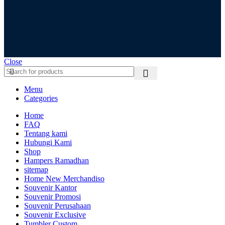
Close
Menu
Categories
Home
FAQ
Tentang kami
Hubungi Kami
Shop
Hampers Ramadhan
sitemap
Home New Merchandiso
Souvenir Kantor
Souvenir Promosi
Souvenir Perusahaan
Souvenir Exclusive
Tumbler Custom