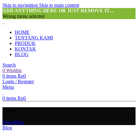
Skip to navigation
Skip to main content
ADD ANYTHING HERE OR JUST REMOVE IT…
Wrong menu selected
HOME
TENTANG KAMI
PRODUK
KONTAK
BLOG
Search
0
Wishlist
0
items
Rp
0
Login / Register
Menu
0
items
Rp
0
Blog
Home
Blog
Blog