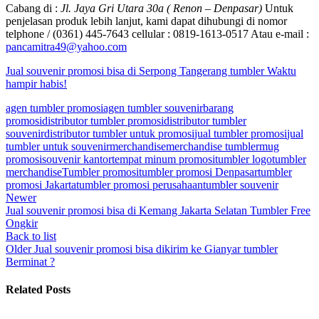
Cabang di :
Jl. Jaya Gri Utara 30a ( Renon – Denpasar)
Untuk
penjelasan produk lebih lanjut, kami dapat dihubungi di nomor
telphone / (0361) 445-7643 cellular : 0819-1613-0517 Atau e-mail :
pancamitra49@yahoo.com
Jual souvenir promosi bisa di Serpong Tangerang tumbler Waktu
hampir habis!
agen tumbler promosi
agen tumbler souvenir
barang
promosi
distributor tumbler promosi
distributor tumbler
souvenir
distributor tumbler untuk promosi
jual tumbler promosi
jual
tumbler untuk souvenir
merchandise
merchandise tumbler
mug
promosi
souvenir kantor
tempat minum promosi
tumbler logo
tumbler
merchandise
Tumbler promosi
tumbler promosi Denpasar
tumbler
promosi Jakarta
tumbler promosi perusahaan
tumbler souvenir
Newer
Jual souvenir promosi bisa di Kemang Jakarta Selatan Tumbler Free
Ongkir
Back to list
Older
Jual souvenir promosi bisa dikirim ke Gianyar tumbler
Berminat ?
Related Posts