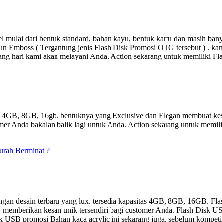
 mulai dari bentuk standard, bahan kayu, bentuk kartu dan masih ba
un Emboss ( Tergantung jenis Flash Disk Promosi OTG tersebut ) . kami
ang hari kami akan melayani Anda. Action sekarang untuk memiliki F
as 4GB, 8GB, 16gb. bentuknya yang Exclusive dan Elegan membuat kes
er Anda bakalan balik lagi untuk Anda. Action sekarang untuk memili
murah Berminat ?
gan desain terbaru yang lux. tersedia kapasitas 4GB, 8GB, 16GB. Fla
a. memberikan kesan unik tersendiri bagi customer Anda. Flash Disk US
 Disk USB promosi Bahan kaca acrylic ini sekarang juga, sebelum kompet