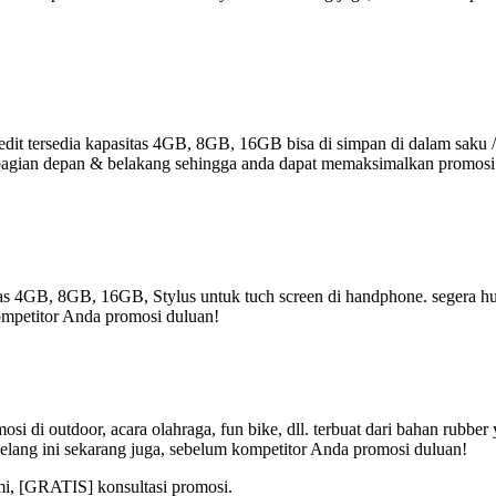
it tersedia kapasitas 4GB, 8GB, 16GB bisa di simpan di dalam saku /
r di bagian depan & belakang sehingga anda dapat memaksimalkan promos
tas 4GB, 8GB, 16GB, Stylus untuk tuch screen di handphone. segera hub
ompetitor Anda promosi duluan!
i di outdoor, acara olahraga, fun bike, dll. terbuat dari bahan rubbe
elang ini sekarang juga, sebelum kompetitor Anda promosi duluan!
mi, [GRATIS] konsultasi promosi.