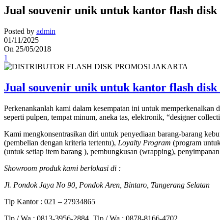
Jual souvenir unik untuk kantor flash di
Posted by
admin
01/11/2025
On 25/05/2018
1
Jual souvenir unik untuk kantor flash di
Perkenankanlah kami dalam kesempatan ini untuk memperkenalkan di
seperti pulpen, tempat minum, aneka tas, elektronik, “designer collec
Kami mengkonsentrasikan diri untuk penyediaan barang-barang kebut
(pembelian dengan kriteria tertentu),
Loyalty Program
(program untuk 
(untuk setiap item barang ), pembungkusan (wrapping), penyimpanan 
Showroom produk kami berlokasi di :
Jl. Pondok Jaya No 90, Pondok Aren, Bintaro, Tangerang Selatan
Tlp Kantor : 021 – 27934865
Tlp / Wa : 0813-3956-2884, Tlp / Wa : 0878-8166-4702