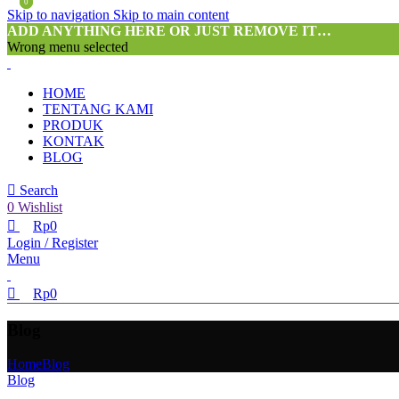
0
0
Skip to navigation
Skip to main content
ADD ANYTHING HERE OR JUST REMOVE IT…
Wrong menu selected
HOME
TENTANG KAMI
PRODUK
KONTAK
BLOG
Search
0
Wishlist
Rp
0
Login / Register
Menu
Rp
0
Blog
Home
Blog
Blog