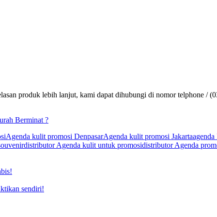
lasan produk lebih lanjut, kami dapat dihubungi di nomor telphone / (
murah Berminat ?
si
Agenda kulit promosi Denpasar
Agenda kulit promosi Jakarta
agenda 
souvenir
distributor Agenda kulit untuk promosi
distributor Agenda prom
bis!
ktikan sendiri!