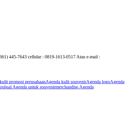
0361) 445-7643 cellular : 0819-1613-0517 Atau e-mail :
kulit promosi perusahaan
Agenda kulit souvenir
Agenda logo
Agenda
osi
jual Agenda untuk souvenir
merchandise Agenda