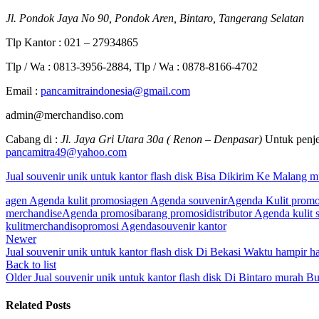
Jl. Pondok Jaya No 90, Pondok Aren, Bintaro, Tangerang Selatan
Tlp Kantor : 021 – 27934865
Tlp / Wa : 0813-3956-2884, Tlp / Wa : 0878-8166-4702
Email :
pancamitraindonesia@gmail.com
admin@merchandiso.com
Cabang di :
Jl. Jaya Gri Utara 30a ( Renon – Denpasar)
Untuk penje
pancamitra49@yahoo.com
Jual souvenir unik untuk kantor flash disk Bisa Dikirim Ke Malang 
agen Agenda kulit promosi
agen Agenda souvenir
Agenda Kulit promo
merchandise
Agenda promosi
barang promosi
distributor Agenda kulit 
kulit
merchandiso
promosi Agenda
souvenir kantor
Newer
Jual souvenir unik untuk kantor flash disk Di Bekasi Waktu hampir ha
Back to list
Older
Jual souvenir unik untuk kantor flash disk Di Bintaro murah Bu
Related Posts