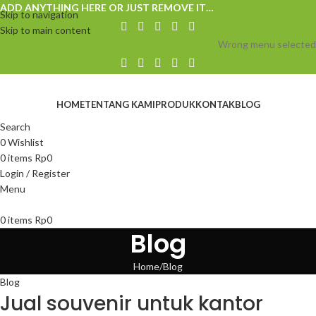
ADD ANYTHING HERE OR JUST REMOVE IT…
Skip to navigation
Skip to main content
Wrong menu selected
HOME
TENTANG KAMI
PRODUK
KONTAK
BLOG
Search
0
Wishlist
0
items
Rp
0
Login / Register
Menu
0
items
Rp
0
Blog
Home
Blog
Blog
Jual souvenir untuk kantor