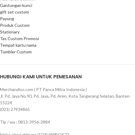
Gantungan kunci
gift set custom
Payung
Produk Custom
Stationary
Tas Custom Promosi
Tempat kartu nama
Tumbler Custom
HUBUNGI KAMI UNTUK PEMESANAN
Merchandiso.com ( PT Panca Mitra Indonesia )
Jl. Pd. Jaya No.90, Pd. Jaya, Pd. Aren, Kota Tangerang Selatan, Banten
15224
(021) 27934865
Tlp / wa ; 0813-3956-2884
https://goo.gl/maps/1QXviiWBQK22