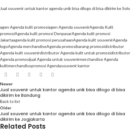
Jual souvenir untuk kantor agenda unik bisa dilogo di bisa dikirim ke Solo
agen Agenda kulit promosi
agen Agenda souvenir
Agenda Kulit
promosi
Agenda kulit promosi Denpasar
Agenda kulit promosi
Jakarta
agenda kulit promosi perusahaan
Agenda kulit souvenir
Agenda
logo
Agenda merchandise
Agenda promosi
barang promosi
distributor
Agenda kulit souvenir
distributor Agenda kulit untuk promosi
distributor
Agenda promosi
jual Agenda untuk souvenir
merchandise Agenda
kulit
merchandiso
promosi Agenda
souvenir kantor
Newer
Jual souvenir untuk kantor agenda unik bisa dilogo di bisa
dikirim ke Bandung
Back to list
Older
Jual souvenir untuk kantor agenda unik bisa dilogo di bisa
dikirim ke Jogjakarta
Related Posts