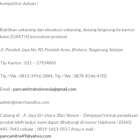
kompetitor duluan !
Buktikan sekarang dan eksekusi sekarang, datang langsung ke kantor
kami, [GRATIS] konsultasi promosi.
Jl. Pondok Jaya No 90, Pondok Aren, Bintaro, Tangerang Selatan
Tlp Kantor : 021 – 27934865
Tlp / Wa : 0813-3956-2884, Tlp / Wa : 0878-8166-4702
Email :
pancamitraindonesia@gmail.com
admin@merchandiso.com
Cabang di :
Jl. Jaya Gri Utara 30a ( Renon – Denpasar)
Untuk penjelasan
produk lebih lanjut, kami dapat dihubungi di nomor telphone / (0361)
445-7643 cellular : 0819-1613-0517 Atau e-mail :
pancamitra49@yahoo.com