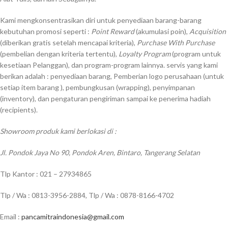
Kami mengkonsentrasikan diri untuk penyediaan barang-barang
kebutuhan promosi seperti :
Point Reward
(akumulasi poin),
Acquisition
(diberikan gratis setelah mencapai kriteria),
Purchase With Purchase
(pembelian dengan kriteria tertentu),
Loyalty Program
(program untuk
kesetiaan Pelanggan), dan program-program lainnya. servis yang kami
berikan adalah : penyediaan barang, Pemberian logo perusahaan (untuk
setiap item barang ), pembungkusan (wrapping), penyimpanan
(inventory), dan pengaturan pengiriman sampai ke penerima hadiah
(recipients).
Showroom produk kami berlokasi di :
Jl. Pondok Jaya No 90, Pondok Aren, Bintaro, Tangerang Selatan
Tlp Kantor : 021 – 27934865
Tlp / Wa : 0813-3956-2884, Tlp / Wa : 0878-8166-4702
Email :
pancamitraindonesia@gmail.com