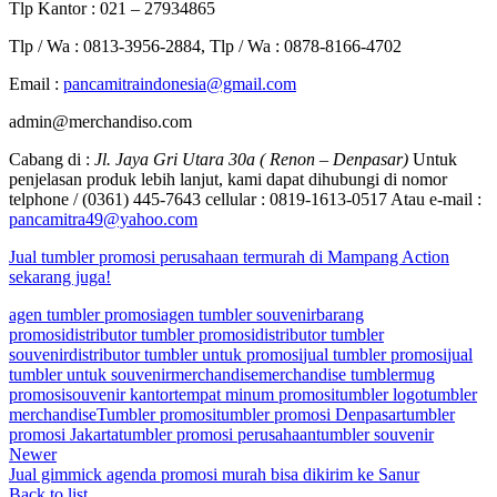
Tlp Kantor : 021 – 27934865
Tlp / Wa : 0813-3956-2884, Tlp / Wa : 0878-8166-4702
Email :
pancamitraindonesia@gmail.com
admin@merchandiso.com
Cabang di :
Jl. Jaya Gri Utara 30a ( Renon – Denpasar)
Untuk
penjelasan produk lebih lanjut, kami dapat dihubungi di nomor
telphone / (0361) 445-7643 cellular : 0819-1613-0517 Atau e-mail :
pancamitra49@yahoo.com
Jual tumbler promosi perusahaan termurah di Mampang Action
sekarang juga!
agen tumbler promosi
agen tumbler souvenir
barang
promosi
distributor tumbler promosi
distributor tumbler
souvenir
distributor tumbler untuk promosi
jual tumbler promosi
jual
tumbler untuk souvenir
merchandise
merchandise tumbler
mug
promosi
souvenir kantor
tempat minum promosi
tumbler logo
tumbler
merchandise
Tumbler promosi
tumbler promosi Denpasar
tumbler
promosi Jakarta
tumbler promosi perusahaan
tumbler souvenir
Newer
Jual gimmick agenda promosi murah bisa dikirim ke Sanur
Back to list