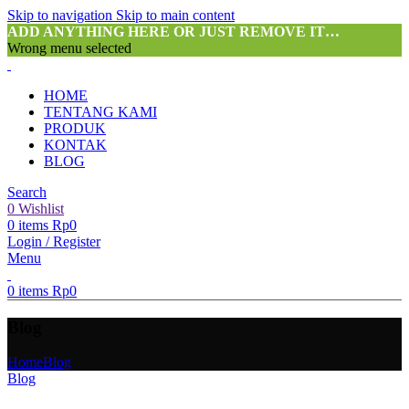
Skip to navigation
Skip to main content
ADD ANYTHING HERE OR JUST REMOVE IT…
Wrong menu selected
HOME
TENTANG KAMI
PRODUK
KONTAK
BLOG
Search
0
Wishlist
0
items
Rp
0
Login / Register
Menu
0
items
Rp
0
Blog
Home
Blog
Blog