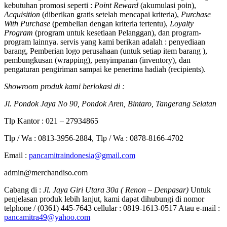
kebutuhan promosi seperti :
Point Reward
(akumulasi poin),
Acquisition
(diberikan gratis setelah mencapai kriteria),
Purchase
With Purchase
(pembelian dengan kriteria tertentu),
Loyalty
Program
(program untuk kesetiaan Pelanggan), dan program-
program lainnya. servis yang kami berikan adalah : penyediaan
barang, Pemberian logo perusahaan (untuk setiap item barang ),
pembungkusan (wrapping), penyimpanan (inventory), dan
pengaturan pengiriman sampai ke penerima hadiah (recipients).
Showroom produk kami berlokasi di :
Jl. Pondok Jaya No 90, Pondok Aren, Bintaro, Tangerang Selatan
Tlp Kantor : 021 – 27934865
Tlp / Wa : 0813-3956-2884, Tlp / Wa : 0878-8166-4702
Email :
pancamitraindonesia@gmail.com
admin@merchandiso.com
Cabang di :
Jl. Jaya Giri Utara 30a ( Renon – Denpasar)
Untuk
penjelasan produk lebih lanjut, kami dapat dihubungi di nomor
telphone / (0361) 445-7643 cellular : 0819-1613-0517 Atau e-mail :
pancamitra49@yahoo.com