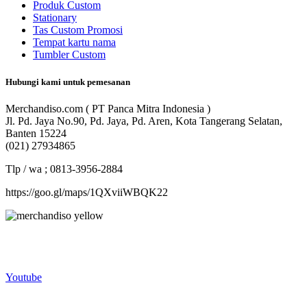
Produk Custom
Stationary
Tas Custom Promosi
Tempat kartu nama
Tumbler Custom
Hubungi kami untuk pemesanan
Merchandiso.com ( PT Panca Mitra Indonesia )
Jl. Pd. Jaya No.90, Pd. Jaya, Pd. Aren, Kota Tangerang Selatan,
Banten 15224
(021) 27934865
Tlp / wa ; 0813-3956-2884
https://goo.gl/maps/1QXviiWBQK22
Merchandiso adalah produsen Souvenir Promosi yang
berpengalaman lebih dari 10 tahun, Terbukti Melayani lebih dari
750 Perusahaan dan memproduksi lebih dari 500.000 Merchandise
(Souvenir Kantor terbaik kami sajikan untuk Anda).
Youtube