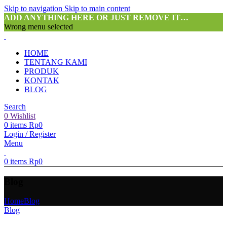
Skip to navigation
Skip to main content
ADD ANYTHING HERE OR JUST REMOVE IT…
Wrong menu selected
HOME
TENTANG KAMI
PRODUK
KONTAK
BLOG
Search
0
Wishlist
0
items
Rp
0
Login / Register
Menu
0
items
Rp
0
Blog
Home
Blog
Blog