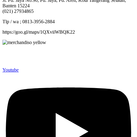
Jl. Pd. Jaya No.90, Pd. Jaya, Pd. Aren, Kota Tangerang Selatan,
Banten 15224
(021) 27934865
Tlp / wa ; 0813-3956-2884
https://goo.gl/maps/1QXviiWBQK22
Merchandiso adalah produsen Souvenir Promosi yang
berpengalaman lebih dari 10 tahun, Terbukti Melayani lebih dari
750 Perusahaan dan memproduksi lebih dari 500.000 Merchandise
(Souvenir Kantor terbaik kami sajikan untuk Anda).
Youtube