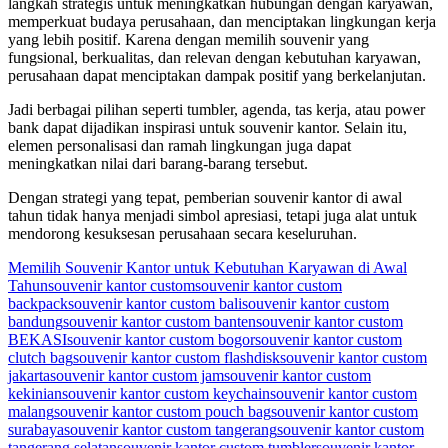
langkah strategis untuk meningkatkan hubungan dengan karyawan,
memperkuat budaya perusahaan, dan menciptakan lingkungan kerja
yang lebih positif. Karena dengan memilih souvenir yang
fungsional, berkualitas, dan relevan dengan kebutuhan karyawan,
perusahaan dapat menciptakan dampak positif yang berkelanjutan.
Jadi berbagai pilihan seperti tumbler, agenda, tas kerja, atau power
bank dapat dijadikan inspirasi untuk souvenir kantor. Selain itu,
elemen personalisasi dan ramah lingkungan juga dapat
meningkatkan nilai dari barang-barang tersebut.
Dengan strategi yang tepat, pemberian souvenir kantor di awal
tahun tidak hanya menjadi simbol apresiasi, tetapi juga alat untuk
mendorong kesuksesan perusahaan secara keseluruhan.
Memilih Souvenir Kantor untuk Kebutuhan Karyawan di Awal
Tahun
souvenir kantor custom
souvenir kantor custom
backpack
souvenir kantor custom bali
souvenir kantor custom
bandung
souvenir kantor custom banten
souvenir kantor custom
BEKASI
souvenir kantor custom bogor
souvenir kantor custom
clutch bag
souvenir kantor custom flashdisk
souvenir kantor custom
jakarta
souvenir kantor custom jam
souvenir kantor custom
kekinian
souvenir kantor custom keychain
souvenir kantor custom
malang
souvenir kantor custom pouch bag
souvenir kantor custom
surabaya
souvenir kantor custom tangerang
souvenir kantor custom
tangerang selatan
souvenir kantor custom tumbler
souvenir kantor