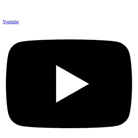
berpengalaman lebih dari 10 tahun, Terbukti Melayani lebih dari
750 Perusahaan dan memproduksi lebih dari 500.000 Merchandise
(Souvenir Kantor terbaik kami sajikan untuk Anda).
Youtube