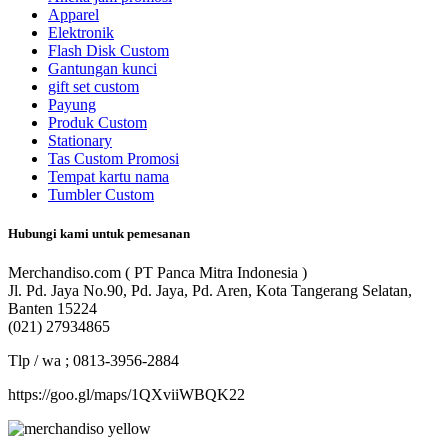
Apparel
Elektronik
Flash Disk Custom
Gantungan kunci
gift set custom
Payung
Produk Custom
Stationary
Tas Custom Promosi
Tempat kartu nama
Tumbler Custom
Hubungi kami untuk pemesanan
Merchandiso.com ( PT Panca Mitra Indonesia )
Jl. Pd. Jaya No.90, Pd. Jaya, Pd. Aren, Kota Tangerang Selatan,
Banten 15224
(021) 27934865
Tlp / wa ; 0813-3956-2884
https://goo.gl/maps/1QXviiWBQK22
Merchandiso adalah produsen Souvenir Promosi yang