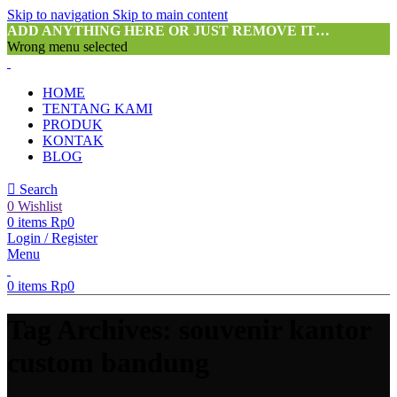
Skip to navigation
Skip to main content
ADD ANYTHING HERE OR JUST REMOVE IT…
Wrong menu selected
HOME
TENTANG KAMI
PRODUK
KONTAK
BLOG
Search
0
Wishlist
0
items
Rp
0
Login / Register
Menu
0
items
Rp
0
Tag Archives: souvenir kantor
custom bandung