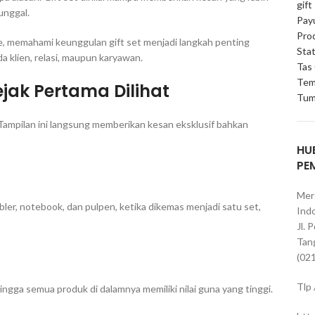
gift
unggal.
Pay
Pro
e, memahami keunggulan gift set menjadi langkah penting
Stat
 klien, relasi, maupun karyawan.
Tas
Tem
jak Pertama Dilihat
Tum
 Tampilan ini langsung memberikan kesan eksklusif bahkan
HU
PE
Mer
bler, notebook, dan pulpen, ketika dikemas menjadi satu set,
Indo
Jl. 
Tan
(02
Tlp
hingga semua produk di dalamnya memiliki nilai guna yang tinggi.