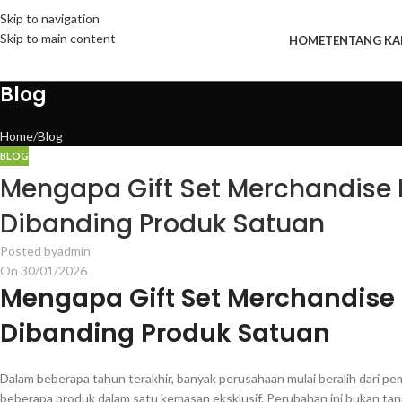
Skip to navigation
Skip to main content
HOME
TENTANG KA
Blog
Home
Blog
BLOG
Mengapa Gift Set Merchandise K
Dibanding Produk Satuan
Posted by
admin
On 30/01/2026
Mengapa Gift Set Merchandise 
Dibanding Produk Satuan
Dalam beberapa tahun terakhir, banyak perusahaan mulai beralih dari pe
beberapa produk dalam satu kemasan eksklusif. Perubahan ini bukan tanp