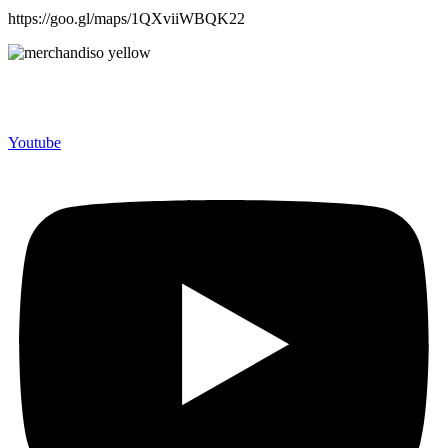
https://goo.gl/maps/1QXviiWBQK22
Merchandiso adalah produsen Souvenir Promosi yang
berpengalaman lebih dari 10 tahun, Terbukti Melayani lebih dari
750 Perusahaan dan memproduksi lebih dari 500.000 Merchandise
(Souvenir Kantor terbaik kami sajikan untuk Anda).
Youtube