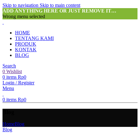
Skip to navigation
Skip to main content
ADD ANYTHING HERE OR JUST REMOVE IT…
Wrong menu selected
HOME
TENTANG KAMI
PRODUK
KONTAK
BLOG
Search
0
Wishlist
0
items
Rp
0
Login / Register
Menu
0
items
Rp
0
Blog
Home
Blog
Blog