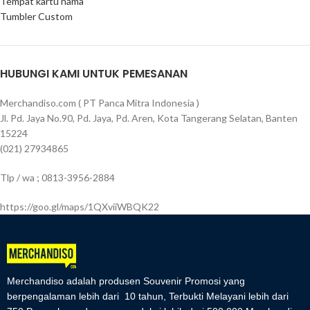
Tempat kartu nama
Tumbler Custom
HUBUNGI KAMI UNTUK PEMESANAN
Merchandiso.com ( PT Panca Mitra Indonesia )
Jl. Pd. Jaya No.90, Pd. Jaya, Pd. Aren, Kota Tangerang Selatan, Banten
15224
(021) 27934865
Tlp / wa ; 0813-3956-2884
https://goo.gl/maps/1QXviiWBQK22
Merchandiso adalah produsen Souvenir Promosi yang
berpengalaman lebih dari 10 tahun, Terbukti Melayani lebih dari