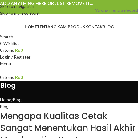
ADD ANYTHING HERE OR JUST REMOVE IT…
Skip to navigation
Wrong menu selected
Skip to main content
HOME
TENTANG KAMI
PRODUK
KONTAK
BLOG
Search
0
Wishlist
0
items
Rp
0
Login / Register
Menu
0
items
Rp
0
Blog
Home
Blog
Blog
Mengapa Kualitas Cetak
Sangat Menentukan Hasil Akhir