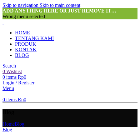
Skip to navigation
Skip to main content
ADD ANYTHING HERE OR JUST REMOVE IT…
Wrong menu selected
HOME
TENTANG KAMI
PRODUK
KONTAK
BLOG
Search
0
Wishlist
0
items
Rp
0
Login / Register
Menu
0
items
Rp
0
Blog
Home
Blog
Blog