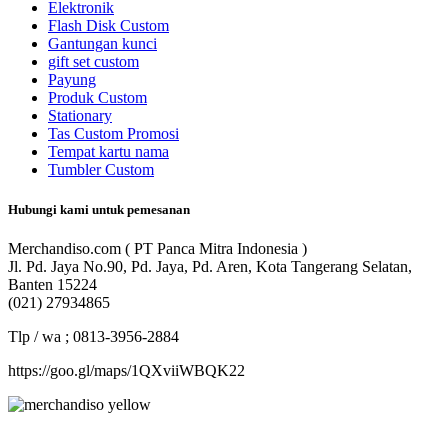
Elektronik
Flash Disk Custom
Gantungan kunci
gift set custom
Payung
Produk Custom
Stationary
Tas Custom Promosi
Tempat kartu nama
Tumbler Custom
Hubungi kami untuk pemesanan
Merchandiso.com ( PT Panca Mitra Indonesia )
Jl. Pd. Jaya No.90, Pd. Jaya, Pd. Aren, Kota Tangerang Selatan,
Banten 15224
(021) 27934865
Tlp / wa ; 0813-3956-2884
https://goo.gl/maps/1QXviiWBQK22
Merchandiso adalah produsen Souvenir Promosi yang
berpengalaman lebih dari 10 tahun, Terbukti Melayani lebih dari