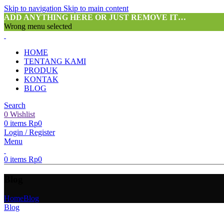
Skip to navigation
Skip to main content
ADD ANYTHING HERE OR JUST REMOVE IT…
Wrong menu selected
HOME
TENTANG KAMI
PRODUK
KONTAK
BLOG
Search
0
Wishlist
0
items
Rp
0
Login / Register
Menu
0
items
Rp
0
Blog
Home
Blog
Blog