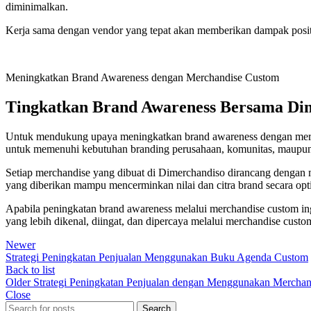
diminimalkan.
Kerja sama dengan vendor yang tepat akan memberikan dampak positif
Meningkatkan Brand Awareness dengan Merchandise Custom
Tingkatkan Brand Awareness Bersama Di
Untuk mendukung upaya meningkatkan brand awareness dengan mer
untuk memenuhi kebutuhan branding perusahaan, komunitas, maupun
Setiap merchandise yang dibuat di Dimerchandiso dirancang dengan mem
yang diberikan mampu mencerminkan nilai dan citra brand secara opt
Apabila peningkatan brand awareness melalui merchandise custom ing
yang lebih dikenal, diingat, dan dipercaya melalui merchandise custom
Newer
Strategi Peningkatan Penjualan Menggunakan Buku Agenda Custom
Back to list
Older
Strategi Peningkatan Penjualan dengan Menggunakan Mercha
Close
Search