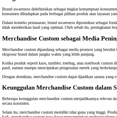
Brand awareness didefinisikan sebagai tingkat kemampuan konsumen 
konsumen dihadapkan pada berbagai pilihan produk atau layanan yan
Dalam konteks pemasaran, brand awareness diposisikan sebagai fonda
tidak memberikan hasil yang optimal. Oleh sebab itu, peningkatan bra
Merchandise Custom sebagai Media Penin
Merchandise custom dipandang sebagai media promosi yang bersifat f
eksposur brand dalam jangka waktu yang lebih panjang.
Ketika produk seperti kaos, tumbler, totebag, atau notebook custom di
pasif, namun mampu menciptakan pengenalan merek yang berkelanju
Dengan demikian, merchandise custom dapat dijadikan sarana yang ef
Keunggulan Merchandise Custom dalam St
Beberapa keunggulan merchandise custom menjadikannya relevan dala
secara konsisten.
Selain itu, merchandise custom memiliki nilai guna yang tinggi. Pro
baik, merchandise custom juga dapat mencerminkan profesionalisme d