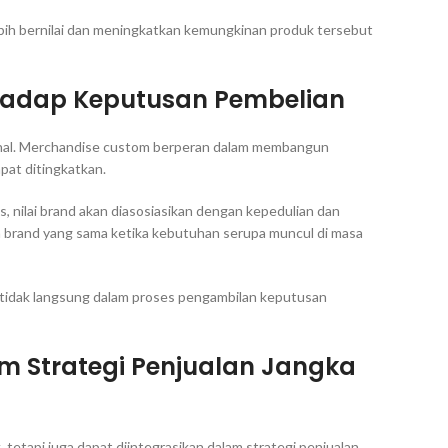
bih bernilai dan meningkatkan kemungkinan produk tersebut
hadap Keputusan Pembelian
onal. Merchandise custom berperan dalam membangun
pat ditingkatkan.
 nilai brand akan diasosiasikan dengan kepedulian dan
h brand yang sama ketika kebutuhan serupa muncul di masa
tidak langsung dalam proses pengambilan keputusan
m Strategi Penjualan Jangka
tetapi juga dapat diintegrasikan dalam strategi penjualan