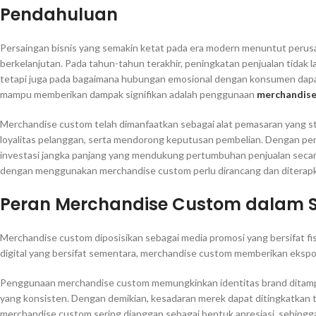
Pendahuluan
Persaingan bisnis yang semakin ketat pada era modern menuntut perus
berkelanjutan. Pada tahun-tahun terakhir, peningkatan penjualan tidak 
tetapi juga pada bagaimana hubungan emosional dengan konsumen dapat d
mampu memberikan dampak signifikan adalah penggunaan
merchandis
Merchandise custom telah dimanfaatkan sebagai alat pemasaran yang 
loyalitas pelanggan, serta mendorong keputusan pembelian. Dengan pe
investasi jangka panjang yang mendukung pertumbuhan penjualan secara 
dengan menggunakan merchandise custom perlu dirancang dan diterapka
Peran Merchandise Custom dalam S
Merchandise custom diposisikan sebagai media promosi yang bersifat fi
digital yang bersifat sementara, merchandise custom memberikan ekspo
Penggunaan merchandise custom memungkinkan identitas brand ditampilk
yang konsisten. Dengan demikian, kesadaran merek dapat ditingkatkan ta
merchandise custom sering dianggap sebagai bentuk apresiasi, sehing