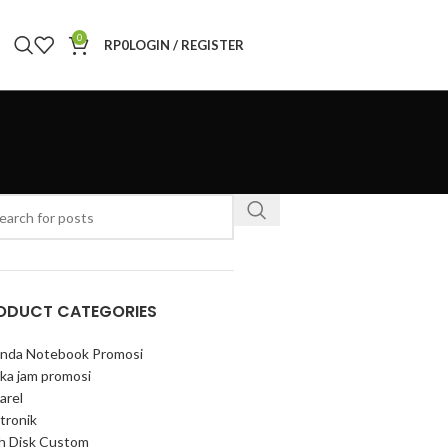
0
RP
0
LOGIN / REGISTER
ODUCT CATEGORIES
nda Notebook Promosi
ka jam promosi
arel
tronik
sh Disk Custom