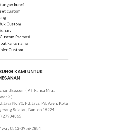
tungan kunci
 set custom
ung
duk Custom
ionary
 Custom Promosi
pat kartu nama
bler Custom
BUNGI KAMI UNTUK
MESANAN
chandiso.com ( PT Panca Mitra
nesia )
Pd. Jaya No.90, Pd. Jaya, Pd. Aren, Kota
gerang Selatan, Banten 15224
1) 27934865
 / wa ; 0813-3956-2884