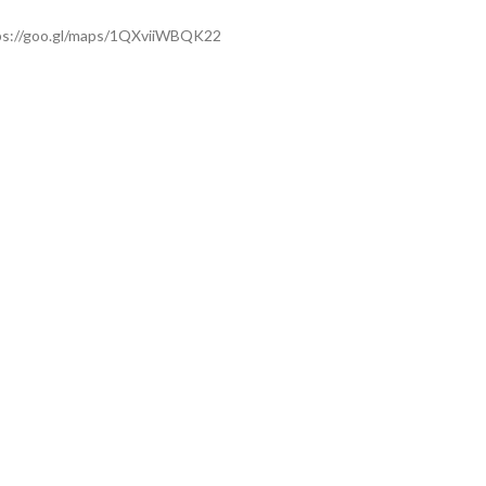
ps://goo.gl/maps/1QXviiWBQK22