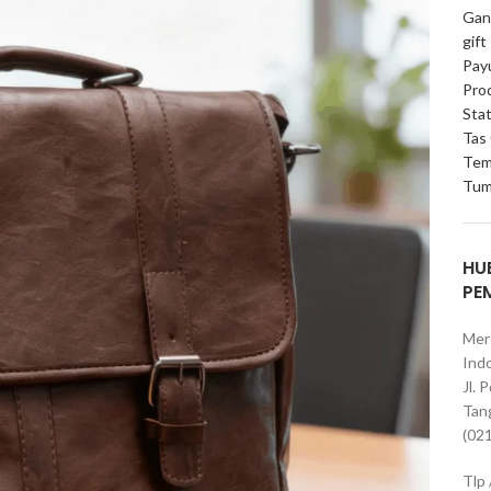
Gan
gift
Pay
Pro
Stat
Tas
Tem
Tum
HU
PE
Mer
Indo
Jl. 
Tan
(02
Tlp