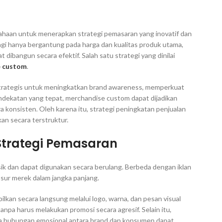
ahaan untuk menerapkan strategi pemasaran yang inovatif dan
lagi hanya bergantung pada harga dan kualitas produk utama,
ibangun secara efektif. Salah satu strategi yang dinilai
e custom
.
strategis untuk meningkatkan brand awareness, memperkuat
ndekatan yang tepat, merchandise custom dapat dijadikan
konsisten. Oleh karena itu, strategi peningkatan penjualan
n secara terstruktur.
trategi Pemasaran
sik dan dapat digunakan secara berulang. Berbeda dengan iklan
sur merek dalam jangka panjang.
an secara langsung melalui logo, warna, dan pesan visual
npa harus melakukan promosi secara agresif. Selain itu,
ga hubungan emosional antara brand dan konsumen dapat