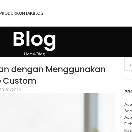
PRODUK
KONTAK
BLOG
Blog
Home
Blog
alan dengan Menggunakan
e Custom
20/01/2026
PR
Age
Ane
App
Elek
Fla