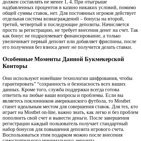
должен составлять не менее 1, 4. При отыгрыше
надбавленных процентов в казино никаких условий, помимо
общей суммы ставок, нет. Для постоянных игроков действует
отдельная система вознаграждений – бонусы на второй,
третий, четвертый и последующие депозиты. Начисляется
просто за регистрацию, не требует внесения денег на счет. Так
как бонус не подразумевает финансирование, а только
увеличивает первый депозит или добавляет фриспины, после
его получения без взноса денег не получится делать ставки.
Особенные Моменты Данной Букмекерской
Конторы
Они используют новейшие технологии шифрования, чтобы
гарантировать” “сохранность и безопасность всех ваших
данных. Кроме того, служба поддержки всегда готова
ответить на любые ваши вопросы и проблемы. Если вы
являетесь поклонником американского футбола, то Mostbet
станет идеальным местом для совершения ставок. Для тех, кто
играет на Mostbet on-line, важно знать, как легко и без проблем
пополнить свой счет и вывести деньги. После завершения
регистрации каждый пользователь получает стандартный
набор бонусов для повышения депозита игрового счета.
Воспользоваться этим подарком можно после внесения
самостоятельного минимального депозита.