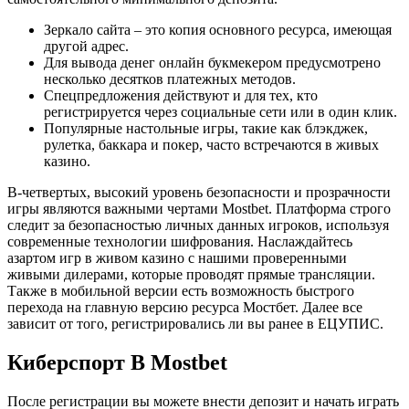
Зеркало сайта – это копия основного ресурса, имеющая
другой адрес.
Для вывода денег онлайн букмекером предусмотрено
несколько десятков платежных методов.
Спецпредложения действуют и для тех, кто
регистрируется через социальные сети или в один клик.
Популярные настольные игры, такие как блэкджек,
рулетка, баккара и покер, часто встречаются в живых
казино.
В-четвертых, высокий уровень безопасности и прозрачности
игры являются важными чертами Mostbet. Платформа строго
следит за безопасностью личных данных игроков, используя
современные технологии шифрования. Наслаждайтесь
азартом игр в живом казино с нашими проверенными
живыми дилерами, которые проводят прямые трансляции.
Также в мобильной версии есть возможность быстрого
перехода на главную версию ресурса Мостбет. Далее все
зависит от того, регистрировались ли вы ранее в ЕЦУПИС.
Киберспорт В Mostbet
После регистрации вы можете внести депозит и начать играть