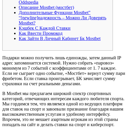
Oddspedia
Описание Mostbet (мостбет)
Дополнительные Функции Mostbet”
“[newline]надежность – Можно Ли Доверять
Mostbet?
Кэшбек С Каждой Ставки
Как Ввести Промокод
Как Зайти В Личный Кабинет Бк Mostbet
Подарки можно получить лишь единожды, затем данный IP
адрес запоминается системой. Нужно собрать «паровоз»
минимум из 7 событий с коэффициентами от 1. 7 каждое.
Если не сыграет одно событие, «Мостбет» вернут сумму пари
фрибетом. Если ставка проигрывает, БК зачисляет сумму
страховки на счет реальными деньгами.
В Mostbet мы предлагаем широкий спектр спортивных
категорий, отвечающих интересам каждого любителя спорта.
Мы гордимся тем, что являемся одной из ведущих платформ
для ставок на спорт и завоевали признание благодаря нашим
высококачественным услугам и удобному интерфейсу.
Впрочем, это не мешает азартным игрокам из этой страны
попадать на сайт и делать ставки на спорт и киберспорт.