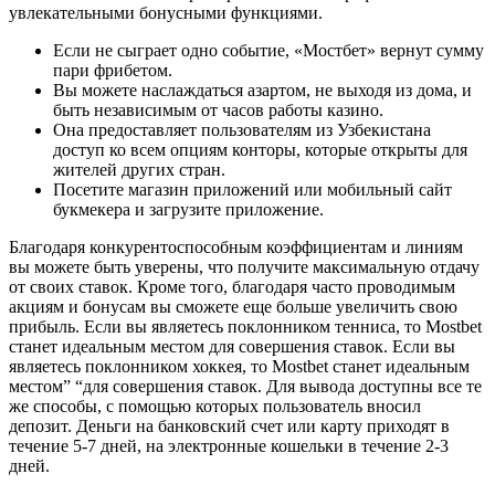
увлекательными бонусными функциями.
Если не сыграет одно событие, «Мостбет» вернут сумму
пари фрибетом.
Вы можете наслаждаться азартом, не выходя из дома, и
быть независимым от часов работы казино.
Она предоставляет пользователям из Узбекистана
доступ ко всем опциям конторы, которые открыты для
жителей других стран.
Посетите магазин приложений или мобильный сайт
букмекера и загрузите приложение.
Благодаря конкурентоспособным коэффициентам и линиям
вы можете быть уверены, что получите максимальную отдачу
от своих ставок. Кроме того, благодаря часто проводимым
акциям и бонусам вы сможете еще больше увеличить свою
прибыль. Если вы являетесь поклонником тенниса, то Mostbet
станет идеальным местом для совершения ставок. Если вы
являетесь поклонником хоккея, то Mostbet станет идеальным
местом” “для совершения ставок. Для вывода доступны все те
же способы, с помощью которых пользователь вносил
депозит. Деньги на банковский счет или карту приходят в
течение 5-7 дней, на электронные кошельки в течение 2-3
дней.