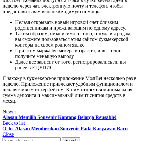
Мостбет. Команда доступна 24 часа в сутки several дней в
неделю через чат, электронную почту и телефон, чтобы
предоставить вам всю необходимую помощь.
Нельзя открывать новый игровой счет близким
родственникам и проживающим по одному адресу.
Таким образом, независимо от того, откуда вы родом,
вы сможете пользоваться этим сайтом букмекерской
конторы на своем родном языке.
При этом маржа букмекера возрастет, и вы точно
получите меньшую выгоду.
Далее все зависит от того, регистрировались ли вы
ранее в ЕЦУПИС.
Я захожу в букмекерское приложение MostBet несколько раз в
неделю. Приложение привлекает удобным функционалом и
ненавязчивым интерфейсом. К ним относятся минимальная
сумма депозита и максимальный лимит снятия средств в
месяц.
Newer
Alasan Memilih Souvenir Kantong Belanja Reusable!
Back to list
Older
Alasan Memberikan Souvenir Pada Karyawan Baru
Close
Search