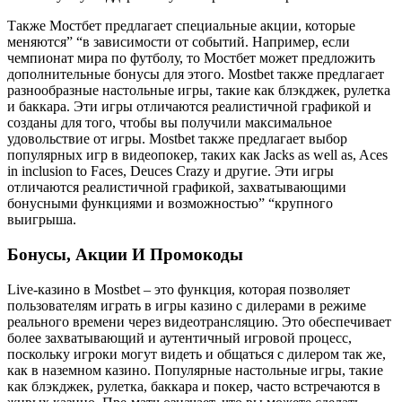
Также Мостбет предлагает специальные акции, которые
меняются” “в зависимости от событий. Например, если
чемпионат мира по футболу, то Мостбет может предложить
дополнительные бонусы для этого. Mostbet также предлагает
разнообразные настольные игры, такие как блэкджек, рулетка
и баккара. Эти игры отличаются реалистичной графикой и
созданы для того, чтобы вы получили максимальное
удовольствие от игры. Mostbet также предлагает выбор
популярных игр в видеопокер, таких как Jacks as well as, Aces
in inclusion to Faces, Deuces Crazy и другие. Эти игры
отличаются реалистичной графикой, захватывающими
бонусными функциями и возможностью” “крупного
выигрыша.
Бонусы, Акции И Промокоды
Live-казино в Mostbet – это функция, которая позволяет
пользователям играть в игры казино с дилерами в режиме
реального времени через видеотрансляцию. Это обеспечивает
более захватывающий и аутентичный игровой процесс,
поскольку игроки могут видеть и общаться с дилером так же,
как в наземном казино. Популярные настольные игры, такие
как блэкджек, рулетка, баккара и покер, часто встречаются в