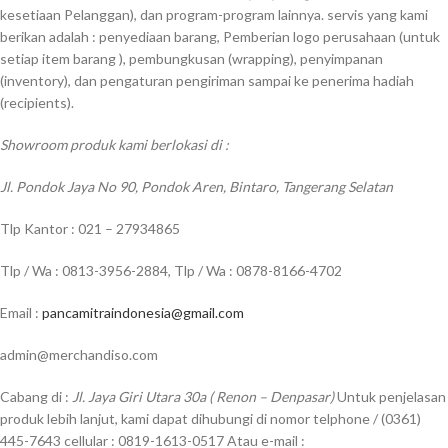
kesetiaan Pelanggan), dan program-program lainnya. servis yang kami
berikan adalah : penyediaan barang, Pemberian logo perusahaan (untuk
setiap item barang ), pembungkusan (wrapping), penyimpanan
(inventory), dan pengaturan pengiriman sampai ke penerima hadiah
(recipients).
Showroom produk kami berlokasi di :
Jl. Pondok Jaya No 90, Pondok Aren, Bintaro, Tangerang Selatan
Tlp Kantor : 021 – 27934865
Tlp / Wa : 0813-3956-2884, Tlp / Wa : 0878-8166-4702
Email :
pancamitraindonesia@gmail.com
admin@merchandiso.com
Cabang di :
Jl. Jaya Giri Utara 30a ( Renon – Denpasar)
Untuk penjelasan
produk lebih lanjut, kami dapat dihubungi di nomor telphone / (0361)
445-7643 cellular : 0819-1613-0517 Atau e-mail :