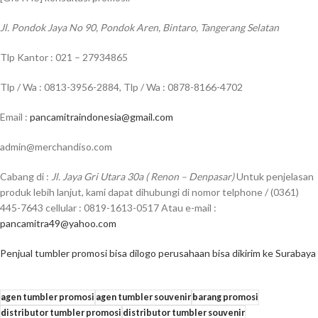
Jl. Pondok Jaya No 90, Pondok Aren, Bintaro, Tangerang Selatan
Tlp Kantor : 021 – 27934865
Tlp / Wa : 0813-3956-2884, Tlp / Wa : 0878-8166-4702
Email :
pancamitraindonesia@gmail.com
admin@merchandiso.com
Cabang di :
Jl. Jaya Gri Utara 30a ( Renon – Denpasar)
Untuk penjelasan
produk lebih lanjut, kami dapat dihubungi di nomor telphone / (0361)
445-7643 cellular : 0819-1613-0517 Atau e-mail :
pancamitra49@yahoo.com
Penjual tumbler promosi bisa dilogo perusahaan bisa dikirim ke Surabaya
agen tumbler promosi
agen tumbler souvenir
barang promosi
distributor tumbler promosi
distributor tumbler souvenir