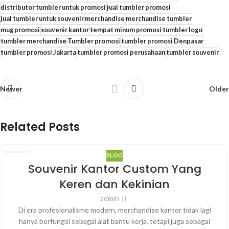
distributor tumbler untuk promosi
jual tumbler promosi
jual tumbler untuk souvenir
merchandise
merchandise tumbler
mug promosi
souvenir kantor
tempat minum promosi
tumbler logo
tumbler merchandise
Tumbler promosi
tumbler promosi Denpasar
tumbler promosi Jakarta
tumbler promosi perusahaan
tumbler souvenir
Newer
Older
Related Posts
BLOG
14
Souvenir Kantor Custom Yang
MAR
Keren dan Kekinian
admin
Di era profesionalisme modern, merchandise kantor tidak lagi
hanya berfungsi sebagai alat bantu kerja, tetapi juga sebagai