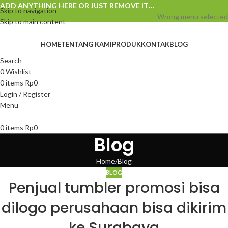
ADD ANYTHING HERE OR JUST REMOVE IT…
Skip to navigation
Wrong menu selected
Skip to main content
HOME
TENTANG KAMI
PRODUK
KONTAK
BLOG
Search
0
Wishlist
0
items
Rp
0
Login / Register
Menu
0
items
Rp
0
Blog
Home
Blog
BLOG
Penjual tumbler promosi bisa
dilogo perusahaan bisa dikirim
ke Surabaya