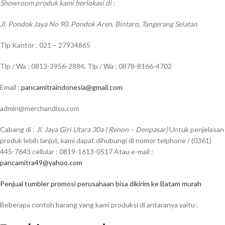
Showroom produk kami berlokasi di :
Jl. Pondok Jaya No 90, Pondok Aren, Bintaro, Tangerang Selatan
Tlp Kantor : 021 – 27934865
Tlp / Wa : 0813-3956-2884, Tlp / Wa : 0878-8166-4702
Email :
pancamitraindonesia@gmail.com
admin@merchandiso.com
Cabang di :
Jl. Jaya Giri Utara 30a ( Renon – Denpasar)
Untuk penjelasan
produk lebih lanjut, kami dapat dihubungi di nomor telphone / (0361)
445-7643 cellular : 0819-1613-0517 Atau e-mail :
pancamitra49@yahoo.com
Penjual tumbler promosi perusahaan bisa dikirim ke Batam murah
Beberapa contoh barang yang kami produksi di antaranya yaitu :