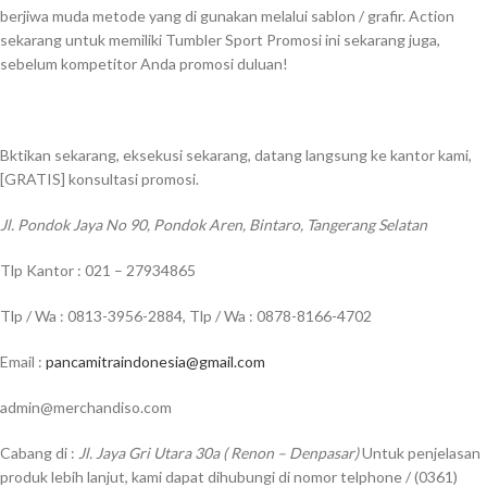
berjiwa muda metode yang di gunakan melalui sablon / grafir. Action
sekarang untuk memiliki Tumbler Sport Promosi ini sekarang juga,
sebelum kompetitor Anda promosi duluan!
Bktikan sekarang, eksekusi sekarang, datang langsung ke kantor kami,
[GRATIS] konsultasi promosi.
Jl. Pondok Jaya No 90, Pondok Aren, Bintaro, Tangerang Selatan
Tlp Kantor : 021 – 27934865
Tlp / Wa : 0813-3956-2884, Tlp / Wa : 0878-8166-4702
Email :
pancamitraindonesia@gmail.com
admin@merchandiso.com
Cabang di :
Jl. Jaya Gri Utara 30a ( Renon – Denpasar)
Untuk penjelasan
produk lebih lanjut, kami dapat dihubungi di nomor telphone / (0361)