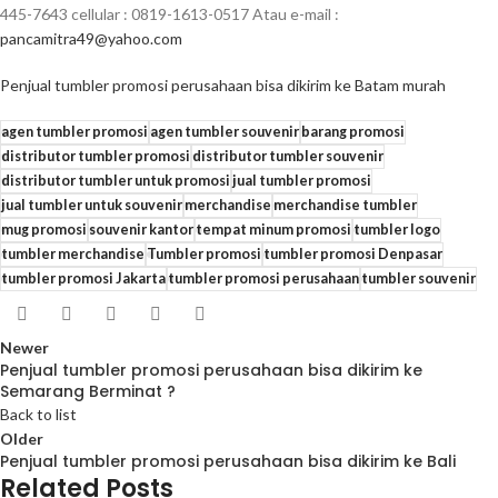
445-7643 cellular : 0819-1613-0517 Atau e-mail :
pancamitra49@yahoo.com
Penjual tumbler promosi perusahaan bisa dikirim ke Batam murah
agen tumbler promosi
agen tumbler souvenir
barang promosi
distributor tumbler promosi
distributor tumbler souvenir
distributor tumbler untuk promosi
jual tumbler promosi
jual tumbler untuk souvenir
merchandise
merchandise tumbler
mug promosi
souvenir kantor
tempat minum promosi
tumbler logo
tumbler merchandise
Tumbler promosi
tumbler promosi Denpasar
tumbler promosi Jakarta
tumbler promosi perusahaan
tumbler souvenir
Newer
Penjual tumbler promosi perusahaan bisa dikirim ke
Semarang Berminat ?
Back to list
Older
Penjual tumbler promosi perusahaan bisa dikirim ke Bali
Related Posts