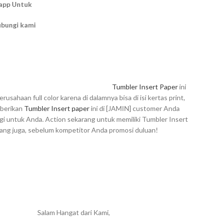
app Untuk
ubungi kami
Tumbler Insert Paper
ini
erusahaan full color karena di dalamnya bisa di isi kertas print,
berikan
Tumbler Insert paper
ini di [JAMIN] customer Anda
lagi untuk Anda. Action sekarang untuk memiliki Tumbler Insert
rang juga, sebelum kompetitor Anda promosi duluan!
Salam Hangat dari Kami,