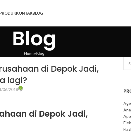
PRODUK
KONTAK
BLOG
Blog
Home
Blog
rusahaan di Depok Jadi,
a lagi?
0
4/06/2018
PR
Age
Ane
ahaan di Depok Jadi,
App
Elek
Fla