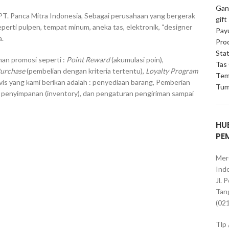
Gan
PT. Panca Mitra Indonesia, Sebagai perusahaan yang bergerak
gift
erti pulpen, tempat minum, aneka tas, elektronik, “designer
Pay
a.
Pro
Stat
an promosi seperti :
Point Reward
(akumulasi poin),
Tas
Purchase
(pembelian dengan kriteria tertentu),
Loyalty Program
Tem
vis yang kami berikan adalah : penyediaan barang, Pemberian
Tum
, penyimpanan (inventory), dan pengaturan pengiriman sampai
HU
PE
Mer
Indo
Jl. 
Tan
(02
Tlp