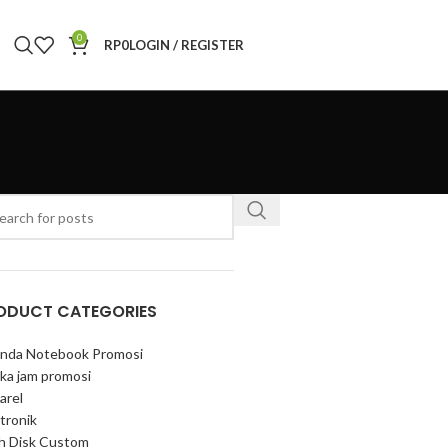
0
RP
0
LOGIN / REGISTER
ODUCT CATEGORIES
nda Notebook Promosi
ka jam promosi
arel
tronik
sh Disk Custom