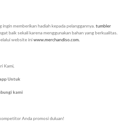
ang ingin memberikan hadiah kepada pelanggannya.
tumbler
ngat baik sekali karena menggunakan bahan yang berkualitas.
alui website ini
www.merchandiso.com.
ri Kami,
app Untuk
ubungi kami
 kompetitor Anda promosi duluan!