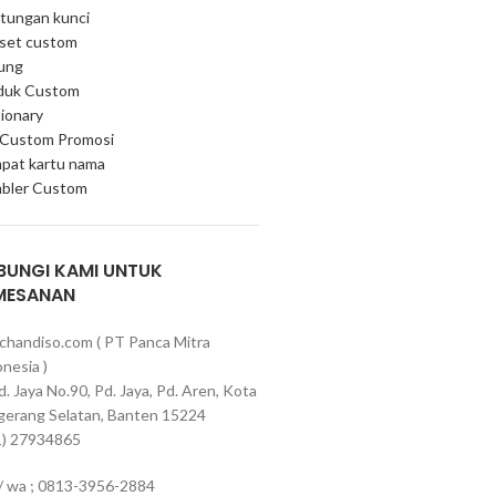
tungan kunci
 set custom
ung
duk Custom
ionary
 Custom Promosi
pat kartu nama
bler Custom
BUNGI KAMI UNTUK
MESANAN
chandiso.com ( PT Panca Mitra
nesia )
Pd. Jaya No.90, Pd. Jaya, Pd. Aren, Kota
gerang Selatan, Banten 15224
1) 27934865
 / wa ; 0813-3956-2884