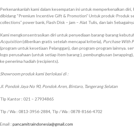
Perkenankanlah kami dalam kesempatan ini untuk memperkenalkan diri, 
dibidang “Premium Incentive Gift & Promotion” Untuk produk-Produk sep
collections” power bank, Flash Disk – jam – Alat Tulis, dan lain Sebagainy
Kami mengkonsentrasikan diri untuk penyediaan barang-barang kebutuh
Acquisition
(diberikan gratis setelah mencapai kriteria),
Purchase With 
(program untuk kesetiaan Pelanggan), dan program-program lainnya. ser
logo perusahaan (untuk setiap item barang ), pembungkusan (wrapping)
ke penerima hadiah (recipients).
Showroom produk kami berlokasi di :
Jl. Pondok Jaya No 90, Pondok Aren, Bintaro, Tangerang Selatan
Tlp Kantor : 021 – 27934865
Tlp / Wa : 0813-3956-2884, Tlp / Wa : 0878-8166-4702
Email :
pancamitraindonesia@gmail.com