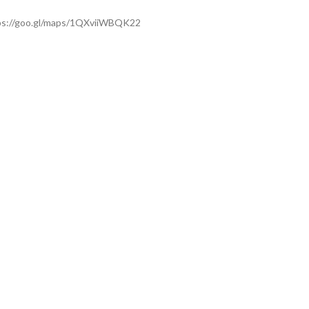
ps://goo.gl/maps/1QXviiWBQK22