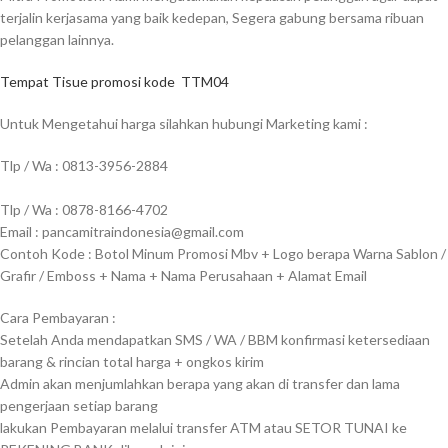
terjalin kerjasama yang baik kedepan, Segera gabung bersama ribuan
pelanggan lainnya.
Tempat Tisue promosi kode TTM04
Untuk Mengetahui harga silahkan hubungi Marketing kami :
Tlp / Wa : 0813-3956-2884
Tlp / Wa : 0878-8166-4702
Email : pancamitraindonesia@gmail.com
Contoh Kode : Botol Minum Promosi Mbv + Logo berapa Warna Sablon /
Grafir / Emboss + Nama + Nama Perusahaan + Alamat Email
Cara Pembayaran :
Setelah Anda mendapatkan SMS / WA / BBM konfirmasi ketersediaan
barang & rincian total harga + ongkos kirim
Admin akan menjumlahkan berapa yang akan di transfer dan lama
pengerjaan setiap barang
lakukan Pembayaran melalui transfer ATM atau SETOR TUNAI ke