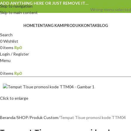
ADD ANYTHING HERE OR JUST REMOVE IT…
Skip to navigation
Wrong menu selected
Skip to main content
HOME
TENTANG KAMI
PRODUK
KONTAK
BLOG
Search
0
Wishlist
0
items
Rp
0
Login / Register
Menu
0
items
Rp
0
Click to enlarge
Beranda
SHOP
Produk Custom
Tempat Tisue promosi kode TTM04