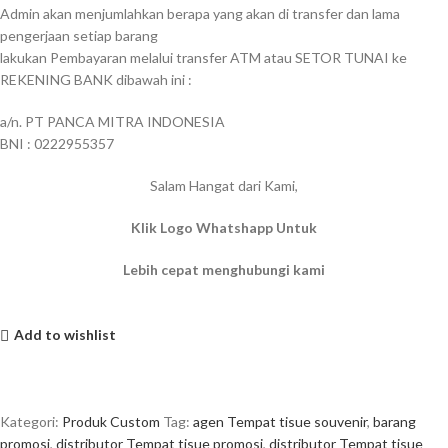
Admin akan menjumlahkan berapa yang akan di transfer dan lama
pengerjaan setiap barang
lakukan Pembayaran melalui transfer ATM atau SETOR TUNAI ke
REKENING BANK dibawah ini :
a/n. PT PANCA MITRA INDONESIA
BNI : 0222955357
Salam Hangat dari Kami,
Klik Logo Whatshapp Untuk
Lebih cepat menghubungi kami
Add to wishlist
Kategori:
Produk Custom
Tag:
agen Tempat tisue souvenir
,
barang
promosi
,
distributor Tempat tisue promosi
,
distributor Tempat tisue