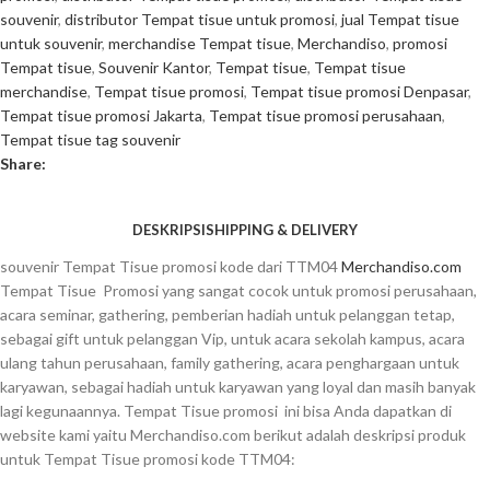
souvenir
,
distributor Tempat tisue untuk promosi
,
jual Tempat tisue
untuk souvenir
,
merchandise Tempat tisue
,
Merchandiso
,
promosi
Tempat tisue
,
Souvenir Kantor
,
Tempat tisue
,
Tempat tisue
merchandise
,
Tempat tisue promosi
,
Tempat tisue promosi Denpasar
,
Tempat tisue promosi Jakarta
,
Tempat tisue promosi perusahaan
,
Tempat tisue tag souvenir
Share:
DESKRIPSI
SHIPPING & DELIVERY
souvenir Tempat Tisue promosi kode dari TTM04
Merchandiso.com
Tempat Tisue Promosi yang sangat cocok untuk promosi perusahaan,
acara seminar, gathering, pemberian hadiah untuk pelanggan tetap,
sebagai gift untuk pelanggan Vip, untuk acara sekolah kampus, acara
ulang tahun perusahaan, family gathering, acara penghargaan untuk
karyawan, sebagai hadiah untuk karyawan yang loyal dan masih banyak
lagi kegunaannya. Tempat Tisue promosi ini bisa Anda dapatkan di
website kami yaitu Merchandiso.com berikut adalah deskripsi produk
untuk Tempat Tisue promosi kode TTM04: