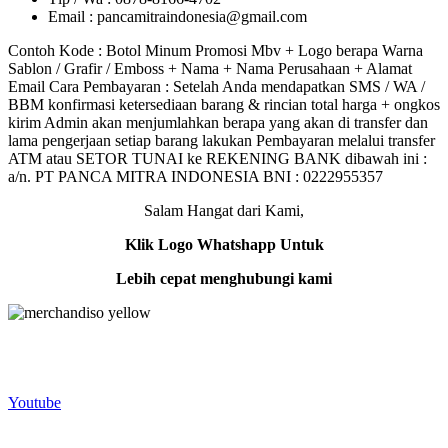
Email : pancamitraindonesia@gmail.com
Contoh Kode : Botol Minum Promosi Mbv + Logo berapa Warna
Sablon / Grafir / Emboss + Nama + Nama Perusahaan + Alamat
Email Cara Pembayaran : Setelah Anda mendapatkan SMS / WA /
BBM konfirmasi ketersediaan barang & rincian total harga + ongkos
kirim Admin akan menjumlahkan berapa yang akan di transfer dan
lama pengerjaan setiap barang lakukan Pembayaran melalui transfer
ATM atau SETOR TUNAI ke REKENING BANK dibawah ini :
a/n. PT PANCA MITRA INDONESIA BNI : 0222955357
Salam Hangat dari Kami,
Klik Logo Whatshapp Untuk
Lebih cepat menghubungi kami
Merchandiso adalah produsen Souvenir Promosi yang
berpengalaman lebih dari 10 tahun, Terbukti Melayani lebih dari
750 Perusahaan dan memproduksi lebih dari 500.000 Merchandise
(Souvenir Kantor terbaik kami sajikan untuk Anda).
Youtube