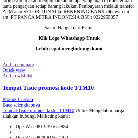
kirim Admin akan menjumlahkan berapa yang akan di transfer dan
lama pengerjaan setiap barang lakukan Pembayaran melalui transfer
ATM atau SETOR TUNAI ke REKENING BANK dibawah ini :
a/n. PT PANCA MITRA INDONESIA BNI : 0222955357
Salam Hangat dari Kami,
Klik Logo Whatshapp Untuk
Lebih cepat menghubungi kami
Add to compare
Quick view
Add to wishlist
Tempat Tisue promosi kode TTM10
Produk Custom
Baca selengkapnya
Tempat Tisue promosi kode TTM10
Untuk Mengetahui harga
silahkan hubungi Marketing kami :
Tlp / Wa : 0813-3956-2884
Tlp / Wa : 0878-8166-4702