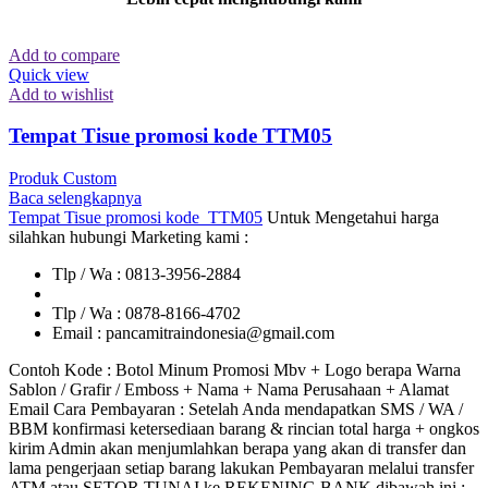
Add to compare
Quick view
Add to wishlist
Tempat Tisue promosi kode TTM05
Produk Custom
Baca selengkapnya
Tempat Tisue promosi kode TTM05
Untuk Mengetahui harga
silahkan hubungi Marketing kami :
Tlp / Wa : 0813-3956-2884
Tlp / Wa : 0878-8166-4702
Email : pancamitraindonesia@gmail.com
Contoh Kode : Botol Minum Promosi Mbv + Logo berapa Warna
Sablon / Grafir / Emboss + Nama + Nama Perusahaan + Alamat
Email Cara Pembayaran : Setelah Anda mendapatkan SMS / WA /
BBM konfirmasi ketersediaan barang & rincian total harga + ongkos
kirim Admin akan menjumlahkan berapa yang akan di transfer dan
lama pengerjaan setiap barang lakukan Pembayaran melalui transfer
ATM atau SETOR TUNAI ke REKENING BANK dibawah ini :