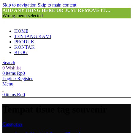
Skip to navigation
Skip to main content
ADD ANYTHING HERE OR JUST REMOVE IT…
Wrong menu selected
HOME
TENTANG KAMI
PRODUK
KONTAK
BLOG
Search
0
Wishlist
0
items
Rp
0
Login / Register
Menu
0
items
Rp
0
Tempat tisue tag souvenir
Categories