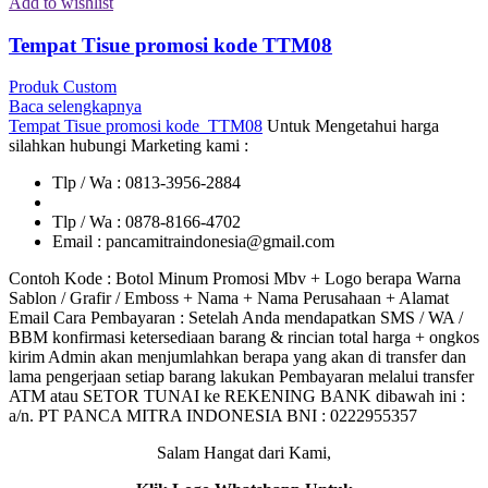
Add to wishlist
Tempat Tisue promosi kode TTM08
Produk Custom
Baca selengkapnya
Tempat Tisue promosi kode TTM08
Untuk Mengetahui harga
silahkan hubungi Marketing kami :
Tlp / Wa : 0813-3956-2884
Tlp / Wa : 0878-8166-4702
Email : pancamitraindonesia@gmail.com
Contoh Kode : Botol Minum Promosi Mbv + Logo berapa Warna
Sablon / Grafir / Emboss + Nama + Nama Perusahaan + Alamat
Email Cara Pembayaran : Setelah Anda mendapatkan SMS / WA /
BBM konfirmasi ketersediaan barang & rincian total harga + ongkos
kirim Admin akan menjumlahkan berapa yang akan di transfer dan
lama pengerjaan setiap barang lakukan Pembayaran melalui transfer
ATM atau SETOR TUNAI ke REKENING BANK dibawah ini :
a/n. PT PANCA MITRA INDONESIA BNI : 0222955357
Salam Hangat dari Kami,