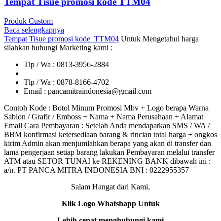
Tempat Tisue promosi kode TTM04
Produk Custom
Baca selengkapnya
Tempat Tisue promosi kode TTM04
Untuk Mengetahui harga
silahkan hubungi Marketing kami :
Tlp / Wa : 0813-3956-2884
Tlp / Wa : 0878-8166-4702
Email : pancamitraindonesia@gmail.com
Contoh Kode : Botol Minum Promosi Mbv + Logo berapa Warna
Sablon / Grafir / Emboss + Nama + Nama Perusahaan + Alamat
Email Cara Pembayaran : Setelah Anda mendapatkan SMS / WA /
BBM konfirmasi ketersediaan barang & rincian total harga + ongkos
kirim Admin akan menjumlahkan berapa yang akan di transfer dan
lama pengerjaan setiap barang lakukan Pembayaran melalui transfer
ATM atau SETOR TUNAI ke REKENING BANK dibawah ini :
a/n. PT PANCA MITRA INDONESIA BNI : 0222955357
Salam Hangat dari Kami,
Klik Logo Whatshapp Untuk
Lebih cepat menghubungi kami