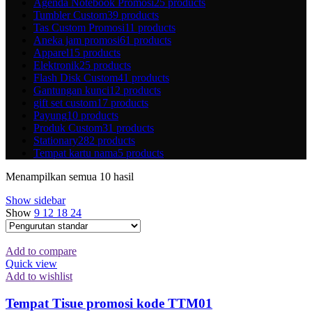
Agenda Notebook Promosi
25 products
Tumbler Custom
39 products
Tas Custom Promosi
11 products
Aneka jam promosi
61 products
Apparel
15 products
Elektronik
25 products
Flash Disk Custom
41 products
Gantungan kunci
12 products
gift set custom
17 products
Payung
10 products
Produk Custom
31 products
Stationary
282 products
Tempat kartu nama
5 products
Menampilkan semua 10 hasil
Show sidebar
Show
9
12
18
24
Add to compare
Quick view
Add to wishlist
Tempat Tisue promosi kode TTM01