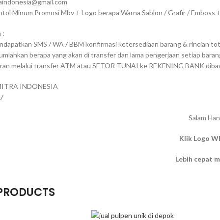
raindonesia@gmail.com
otol Minum Promosi Mbv + Logo berapa Warna Sablon / Grafir / Emboss
 :
dapatkan SMS / WA / BBM konfirmasi ketersediaan barang & rincian tota
mlahkan berapa yang akan di transfer dan lama pengerjaan setiap baran
ran melalui transfer ATM atau SETOR TUNAI ke REKENING BANK dibawa
 MITRA INDONESIA
7
Salam Han
Klik Logo W
Lebih cepat 
 PRODUCTS