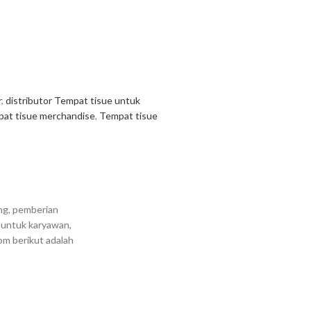
r
,
distributor Tempat tisue untuk
at tisue merchandise
,
Tempat tisue
ng, pemberian
n untuk karyawan,
om berikut adalah