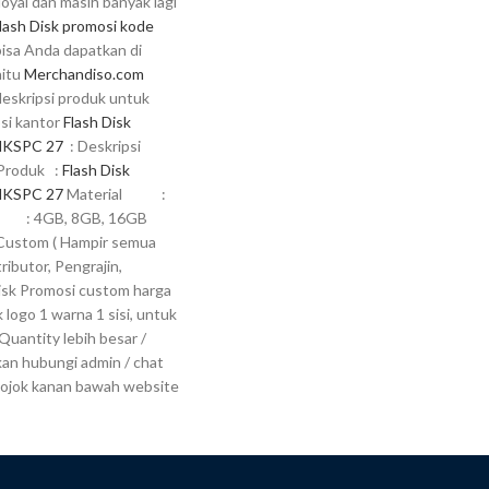
oyal dan masih banyak lagi
lash Disk promosi kode
bisa Anda dapatkan di
aitu
Merchandiso.com
deskripsi produk untuk
si kantor
Flash Disk
MKSPC 27
: Deskripsi
 Produk :
Flash Disk
MKSPC 27
Material :
 : 4GB, 8GB, 16GB
tom ( Hampir semua
ributor, Pengrajin,
disk Promosi custom harga
logo 1 warna 1 sisi, untuk
uantity lebih besar /
hkan hubungi admin / chat
 pojok kanan bawah website