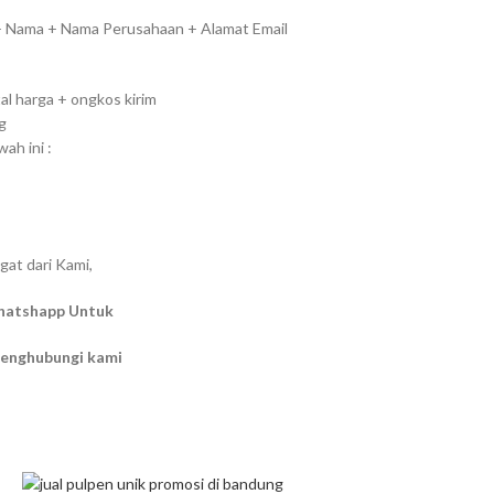
 + Nama + Nama Perusahaan + Alamat Email
l harga + ongkos kirim
g
h ini :
gat dari Kami,
hatshapp Untuk
menghubungi kami