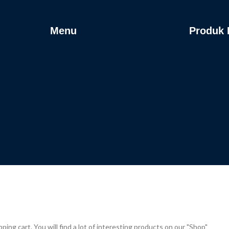
Menu
Produk
g cart. You will find a lot of interesting products on our "Shop"