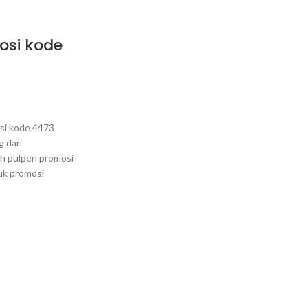
osi kode
si kode 4473
 dari
h pulpen promosi
uk promosi
Pulpen promosi kode
4474
Stationary