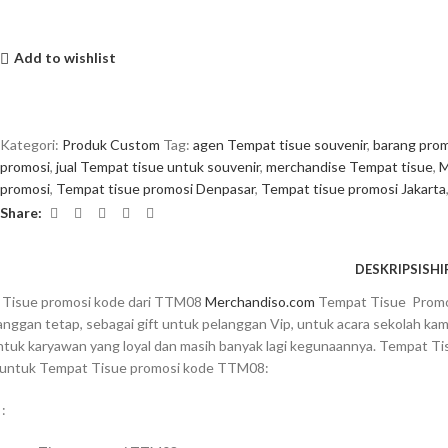
Add to wishlist
Kategori:
Produk Custom
Tag:
agen Tempat tisue souvenir
,
barang pro
promosi
,
jual Tempat tisue untuk souvenir
,
merchandise Tempat tisue
,
M
promosi
,
Tempat tisue promosi Denpasar
,
Tempat tisue promosi Jakarta
Share:
DESKRIPSI
SHI
 Tisue promosi kode dari TTM08
Merchandiso.com
Tempat Tisue Promos
anggan tetap, sebagai gift untuk pelanggan Vip, untuk acara sekolah ka
ntuk karyawan yang loyal dan masih banyak lagi kegunaannya. Tempat Tis
k untuk Tempat Tisue promosi kode TTM08:
: