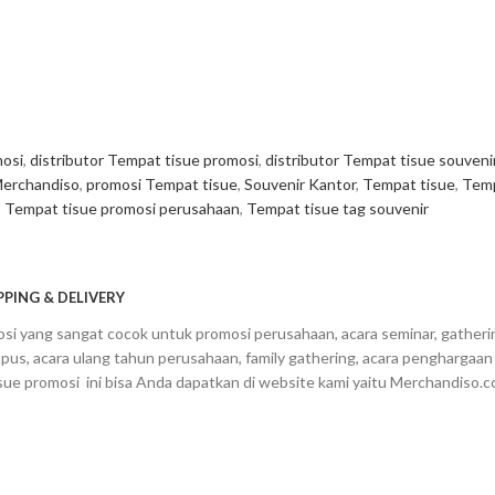
mosi
,
distributor Tempat tisue promosi
,
distributor Tempat tisue souveni
erchandiso
,
promosi Tempat tisue
,
Souvenir Kantor
,
Tempat tisue
,
Temp
,
Tempat tisue promosi perusahaan
,
Tempat tisue tag souvenir
PPING & DELIVERY
i yang sangat cocok untuk promosi perusahaan, acara seminar, gatheri
mpus, acara ulang tahun perusahaan, family gathering, acara penghargaa
ue promosi ini bisa Anda dapatkan di website kami yaitu Merchandiso.c