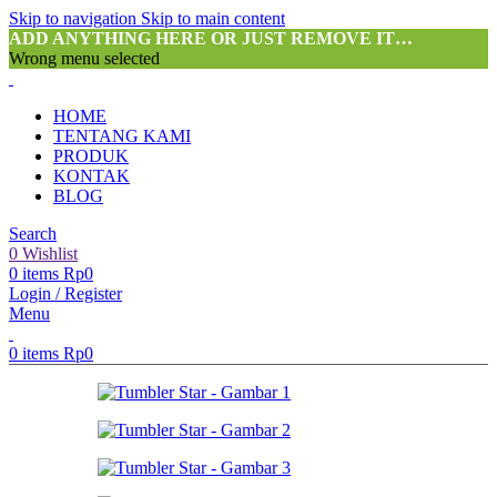
Skip to navigation
Skip to main content
ADD ANYTHING HERE OR JUST REMOVE IT…
Wrong menu selected
HOME
TENTANG KAMI
PRODUK
KONTAK
BLOG
Search
0
Wishlist
0
items
Rp
0
Login / Register
Menu
0
items
Rp
0