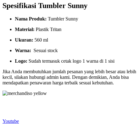
Spesifikasi Tumbler Sunny
Nama Produk:
Tumbler Sunny
Material:
Plastik Tritan
Ukuran:
560 ml
Warna:
Sesuai stock
Logo:
Sudah termasuk cetak logo 1 warna di 1 sisi
Jika Anda membutuhkan jumlah pesanan yang lebih besar atau lebih
kecil, silakan hubungi admin kami. Dengan demikian, Anda bisa
mendapatkan penawaran harga terbaik sesuai kebutuhan.
Merchandiso adalah produsen Souvenir Promosi yang
berpengalaman lebih dari 10 tahun, Terbukti Melayani lebih dari
750 Perusahaan dan memproduksi lebih dari 500.000 Merchandise
(Souvenir Kantor terbaik kami sajikan untuk Anda).
Youtube