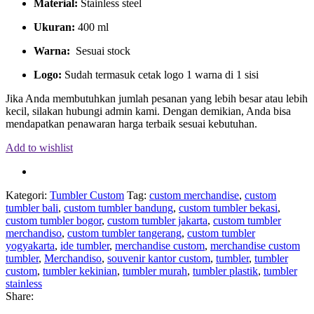
Material:
Stainless steel
Ukuran:
400 ml
Warna:
Sesuai stock
Logo:
Sudah termasuk cetak logo 1 warna di 1 sisi
Jika Anda membutuhkan jumlah pesanan yang lebih besar atau lebih
kecil, silakan hubungi admin kami. Dengan demikian, Anda bisa
mendapatkan penawaran harga terbaik sesuai kebutuhan.
Add to wishlist
Kategori:
Tumbler Custom
Tag:
custom merchandise
,
custom
tumbler bali
,
custom tumbler bandung
,
custom tumbler bekasi
,
custom tumbler bogor
,
custom tumbler jakarta
,
custom tumbler
merchandiso
,
custom tumbler tangerang
,
custom tumbler
yogyakarta
,
ide tumbler
,
merchandise custom
,
merchandise custom
tumbler
,
Merchandiso
,
souvenir kantor custom
,
tumbler
,
tumbler
custom
,
tumbler kekinian
,
tumbler murah
,
tumbler plastik
,
tumbler
stainless
Share: