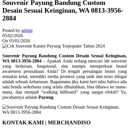
Souvenir Payung Bandung Custom
Desain Sesuai Keinginan, WA 0813-3956-
2884
Posted by
admin
05/02/2026
On 05/01/2026
Souvenir Payung Bandung Custom Desain Sesuai Keinginan,
WA 0813-3956-2884
– Apakah Anda sedang mencari ide souvenir
yang berkesan, fungsional, dan mampu memperkuat brand
awareness perusahaan Anda? Di tengah persaingan bisnis yang
semakin ketat, memiliki media promosi yang unik dan terus diingat
adalah sebuah keharusan. Bagaimana jika kami beri tahu bahwa ada
satu benda sederhana yang selalu dibutuhkan, bisa dibawa ke mana-
mana, dan menjadi “walking billboard” yang sangat efektif? Ya,
jawabannya adalah
Payung
.
KONTAK KAMI | MERCHANDISO