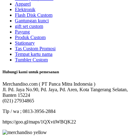
Apparel
Elektronik
Flash Disk Custom
Gantungan kunci
gift set custom
Payung
Produk Custom
Stationary
Tas Custom Promosi
Tempat kartu nama
Tumbler Custom
Hubungi kami untuk pemesanan
Merchandiso.com ( PT Panca Mitra Indonesia )
Jl. Pd. Jaya No.90, Pd. Jaya, Pd. Aren, Kota Tangerang Selatan,
Banten 15224
(021) 27934865
Tlp / wa ; 0813-3956-2884
https://goo.gl/maps/1QXviiWBQK22
Merchandiso adalah produsen Souvenir Promosi yang