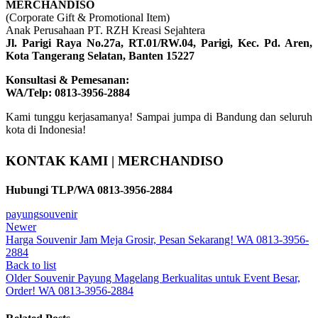
MERCHANDISO
(Corporate Gift & Promotional Item)
Anak Perusahaan PT. RZH Kreasi Sejahtera
Jl. Parigi Raya No.27a, RT.01/RW.04, Parigi, Kec. Pd. Aren,
Kota Tangerang Selatan, Banten 15227
Konsultasi & Pemesanan:
WA/Telp: 0813-3956-2884
Kami tunggu kerjasamanya! Sampai jumpa di Bandung dan seluruh
kota di Indonesia!
KONTAK KAMI | MERCHANDISO
Hubungi TLP/WA 0813-3956-2884
payung
souvenir
Newer
Harga Souvenir Jam Meja Grosir, Pesan Sekarang! WA 0813-3956-
2884
Back to list
Older
Souvenir Payung Magelang Berkualitas untuk Event Besar,
Order! WA 0813-3956-2884