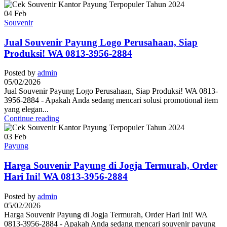
04
Feb
Souvenir
Jual Souvenir Payung Logo Perusahaan, Siap
Produksi! WA 0813-3956-2884
Posted by
admin
05/02/2026
Jual Souvenir Payung Logo Perusahaan, Siap Produksi! WA 0813-
3956-2884 - Apakah Anda sedang mencari solusi promotional item
yang elegan...
Continue reading
03
Feb
Payung
Harga Souvenir Payung di Jogja Termurah, Order
Hari Ini! WA 0813-3956-2884
Posted by
admin
05/02/2026
Harga Souvenir Payung di Jogja Termurah, Order Hari Ini! WA
0813-3956-2884 - Apakah Anda sedang mencari souvenir payung