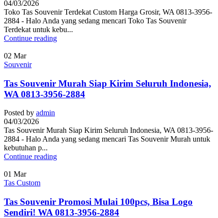
04/03/2026
Toko Tas Souvenir Terdekat Custom Harga Grosir, WA 0813-3956-
2884 - Halo Anda yang sedang mencari Toko Tas Souvenir
Terdekat untuk kebu...
Continue reading
02
Mar
Souvenir
Tas Souvenir Murah Siap Kirim Seluruh Indonesia,
WA 0813-3956-2884
Posted by
admin
04/03/2026
Tas Souvenir Murah Siap Kirim Seluruh Indonesia, WA 0813-3956-
2884 - Halo Anda yang sedang mencari Tas Souvenir Murah untuk
kebutuhan p...
Continue reading
01
Mar
Tas Custom
Tas Souvenir Promosi Mulai 100pcs, Bisa Logo
Sendiri! WA 0813-3956-2884