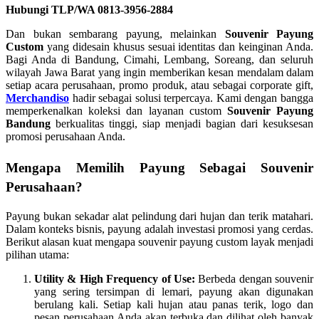
Hubungi TLP/WA 0813-3956-2884
Dan bukan sembarang payung, melainkan
Souvenir Payung
Custom
yang didesain khusus sesuai identitas dan keinginan Anda.
Bagi Anda di Bandung, Cimahi, Lembang, Soreang, dan seluruh
wilayah Jawa Barat yang ingin memberikan kesan mendalam dalam
setiap acara perusahaan, promo produk, atau sebagai corporate gift,
Merchandiso
hadir sebagai solusi terpercaya. Kami dengan bangga
memperkenalkan koleksi dan layanan custom
Souvenir Payung
Bandung
berkualitas tinggi, siap menjadi bagian dari kesuksesan
promosi perusahaan Anda.
Mengapa Memilih Payung Sebagai Souvenir
Perusahaan?
Payung bukan sekadar alat pelindung dari hujan dan terik matahari.
Dalam konteks bisnis, payung adalah investasi promosi yang cerdas.
Berikut alasan kuat mengapa souvenir payung custom layak menjadi
pilihan utama:
Utility & High Frequency of Use:
Berbeda dengan souvenir
yang sering tersimpan di lemari, payung akan digunakan
berulang kali. Setiap kali hujan atau panas terik, logo dan
pesan perusahaan Anda akan terbuka dan dilihat oleh banyak