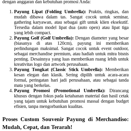
dengan anggaran dan kebutuhan promosi Anda:
Payung Lipat (Folding Umbrella):
Praktis, ringkas, dan
mudah dibawa dalam tas. Sangat cocok untuk seminar,
gathering karyawan, atau sebagai gift untuk klien eksekutif.
Tersedia dalam model lipat dua (auto open) atau lipat tiga
yang lebih compact.
Payung Golf (Golf Umbrella):
Dengan diameter yang besar
(biasanya di atas 120cm), payung ini memberikan
perlindungan maksimal. Sangat cocok untuk event outdoor,
sebagai merchandise premium, atau hadiah untuk mitra bisnis
penting. Desainnya yang luas memberikan ruang lebih untuk
kreativitas logo dan artwork perusahaan.
Payung Tongkat (Classic Stick Umbrella):
Memberikan
kesan elegan dan klasik. Sering dipilih untuk acara-acara
formal, peringatan hari jadi perusahaan, atau sebagai tanda
mata yang berkelas.
Payung Promosi (Promotional Umbrella):
Dirancang
khusus dengan fokus pada ketahanan material dan hasil cetak
yang tajam untuk kebutuhan promosi massal dengan budget
efisien, tanpa mengorbankan kualitas.
Proses Custom Souvenir Payung di Merchandiso:
Mudah, Cepat, dan Terarah!