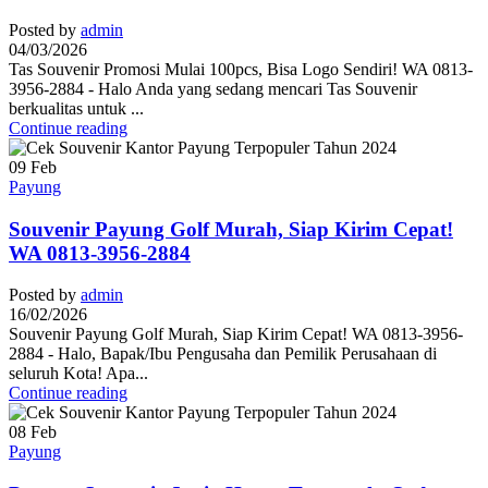
Posted by
admin
04/03/2026
Tas Souvenir Promosi Mulai 100pcs, Bisa Logo Sendiri! WA 0813-
3956-2884 - Halo Anda yang sedang mencari Tas Souvenir
berkualitas untuk ...
Continue reading
09
Feb
Payung
Souvenir Payung Golf Murah, Siap Kirim Cepat!
WA 0813-3956-2884
Posted by
admin
16/02/2026
Souvenir Payung Golf Murah, Siap Kirim Cepat! WA 0813-3956-
2884 - Halo, Bapak/Ibu Pengusaha dan Pemilik Perusahaan di
seluruh Kota! Apa...
Continue reading
08
Feb
Payung