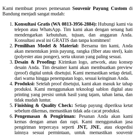
Kami membuat proses pemesanan
Souvenir Payung Custom
di
Bandung menjadi sangat mudah:
Konsultasi Gratis (WA 0813-3956-2884):
Hubungi kami via
telepon atau WhatsApp. Tim kami akan dengan senang hati
mendengarkan kebutuhan, tujuan, dan anggaran Anda.
Konsultasi awal ini GRATIS dan tanpa komitmen!
Pemilihan Model & Material:
Bersama tim kami, Anda
akan menentukan jenis payung, rangka (fiber atau steel), kain
(polyester atau pongee), serta ukuran yang paling sesuai.
Desain & Proofing:
Kirimkan logo, artwork, atau konsep
desain Anda. Tim desainer kami akan membuatkan preview
(proof) digital untuk disetujui. Kami memastikan setiap detail,
dari warna hingga penempatan logo, sesuai keinginan Anda.
Produksi:
Setelah proof disetujui, kami akan masuk ke tahap
produksi. Kami menggunakan teknologi sablon digital atau
printing yang presisi untuk hasil yang tajam, tahan lama, dan
tidak mudah luntur.
Finishing & Quality Check:
Setiap payung diperiksa ketat
sebelum dikemas, memastikan tidak ada cacat produksi.
Pengemasan & Pengiriman:
Pesanan Anda akan kami
kemas dengan aman dan rapi. Kami menggunakan jasa
pengiriman terpercaya seperti
JNT, JNE
, atau ekspedisi
lainnya sesuai permintaan, untuk memastikan souvenir