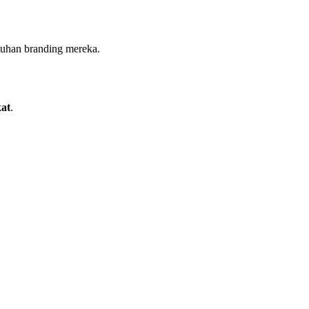
tuhan branding mereka.
kat
.