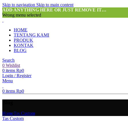
Skip to navigation
Skip to main content
ADD ANYTHING HERE OR JUST REMOVE IT…
Wrong menu selected
HOME
TENTANG KAMI
PRODUK
KONTAK
BLOG
Search
0
Wishlist
0
items
Rp
0
Login / Register
Menu
0
items
Rp
0
Blog
Home
Tas Custom
Tas Custom