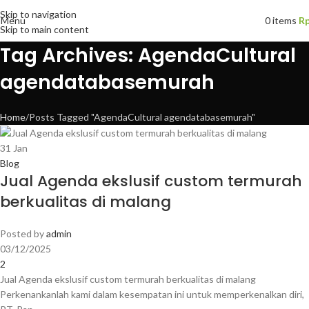
Skip to navigation
Menu
0
items
R
Skip to main content
Tag Archives: AgendaCultural
agendatabasemurah
Home
Posts Tagged "AgendaCultural agendatabasemurah"
31
Jan
Blog
Jual Agenda ekslusif custom termurah
berkualitas di malang
Posted by
admin
03/12/2025
2
Jual Agenda ekslusif custom termurah berkualitas di malang
Perkenankanlah kami dalam kesempatan ini untuk memperkenalkan diri,