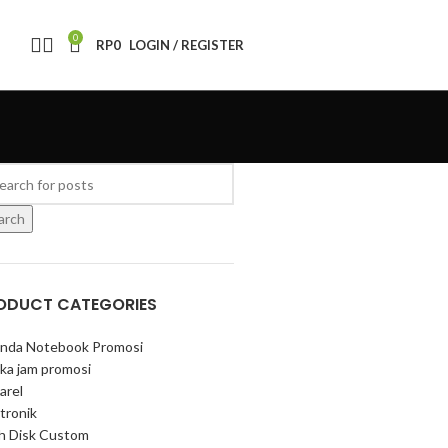
0
RP
0
LOGIN / REGISTER
arch
ODUCT CATEGORIES
nda Notebook Promosi
ka jam promosi
arel
tronik
sh Disk Custom