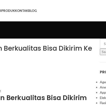
I
PRODUK
KONTAK
BLOG
Berkualitas Bisa Dikirim Ke
Se
PR
Age
Ane
App
 Berkualitas Bisa Dikirim
Elek
Fla