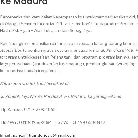
Ke Madura
Perkenankanlah kami dalam kesempatan ini untuk memperkenalkan diri, 
dibidang “Premium Incentive Gift & Promotion” Untuk produk-Produk s
Flash Disk – jam – Alat Tulis, dan lain Sebagainya.
Kami mengkonsentrasikan diri untuk penyediaan barang-barang kebutuh
Acquisition
(diberikan gratis setelah mencapai kriteria),
Purchase With 
(program untuk kesetiaan Pelanggan), dan program-program lainnya. ser
logo perusahaan (untuk setiap item barang ), pembungkusan (wrapping)
ke penerima hadiah (recipients).
Showroom produk kami berlokasi di :
Jl. Pondok Jaya No 90, Pondok Aren, Bintaro, Tangerang Selatan
Tlp Kantor : 021 – 27934865
Tlp / Wa : 0813-3956-2884, Tlp / Wa : 0819-0558-8417
Email :
pancamitraindonesia@gmail.com