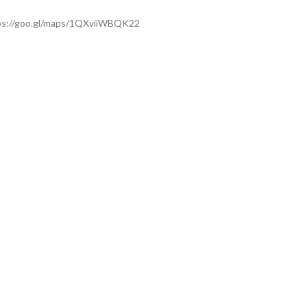
ps://goo.gl/maps/1QXviiWBQK22