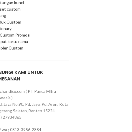
tungan kunci
 set custom
ung
duk Custom
ionary
 Custom Promosi
pat kartu nama
bler Custom
BUNGI KAMI UNTUK
MESANAN
chandiso.com ( PT Panca Mitra
nesia )
Pd. Jaya No.90, Pd. Jaya, Pd. Aren, Kota
gerang Selatan, Banten 15224
1) 27934865
 / wa ; 0813-3956-2884