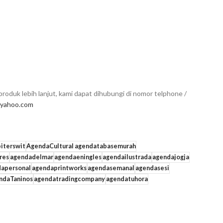
roduk lebih lanjut, kami dapat dihubungi di nomor telphone /
yahoo.com
iterswit
AgendaCultural agendatabasemurah
res
agendadelmar
agendaeningles
agendailustrada
agendajogja
dapersonal
agendaprintworks
agendasemanal
agendasesi
ndaTaninos
agendatradingcompany
agendatuhora