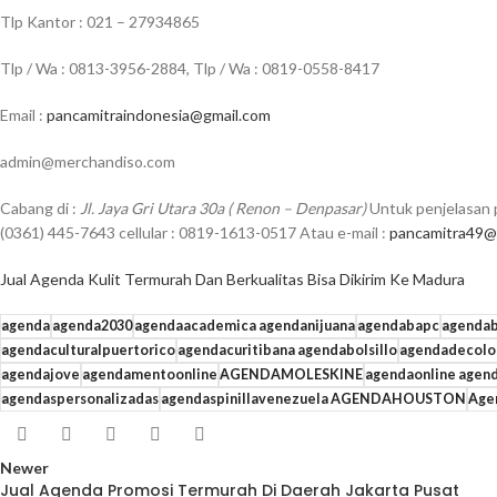
Tlp Kantor : 021 – 27934865
Tlp / Wa : 0813-3956-2884, Tlp / Wa : 0819-0558-8417
Email :
pancamitraindonesia@gmail.com
admin@merchandiso.com
Cabang di :
Jl. Jaya Gri Utara 30a ( Renon – Denpasar)
Untuk penjelasan p
(0361) 445-7643 cellular : 0819-1613-0517 Atau e-mail :
pancamitra49@
Jual Agenda Kulit Termurah Dan Berkualitas Bisa Dikirim Ke Madura
agenda
agenda2030
agendaacademica agendanijuana
agendabapc
agendab
agendaculturalpuertorico
agendacuritibana agendabolsillo
agendadecolo
agendajove
agendamentoonline
AGENDAMOLESKINE
agendaonline agen
agendaspersonalizadas
agendaspinillavenezuela AGENDAHOUSTON
Age
Newer
Jual Agenda Promosi Termurah Di Daerah Jakarta Pusat