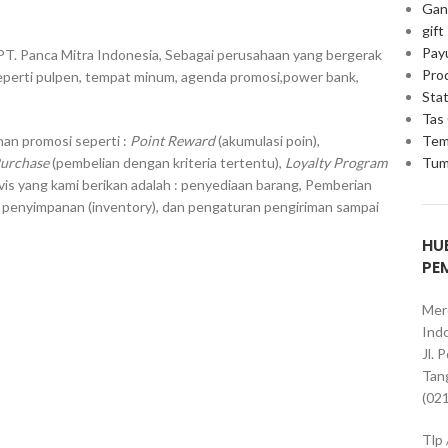
Gan
gift
Pay
PT. Panca Mitra Indonesia, Sebagai perusahaan yang bergerak
Pro
eperti pulpen, tempat minum, agenda promosi,power bank,
Stat
Tas
Tem
an promosi seperti :
Point Reward
(akumulasi poin),
Tum
Purchase
(pembelian dengan kriteria tertentu),
Loyalty Program
vis yang kami berikan adalah : penyediaan barang, Pemberian
, penyimpanan (inventory), dan pengaturan pengiriman sampai
HU
PE
Mer
Indo
Jl. 
Tan
(02
Tlp