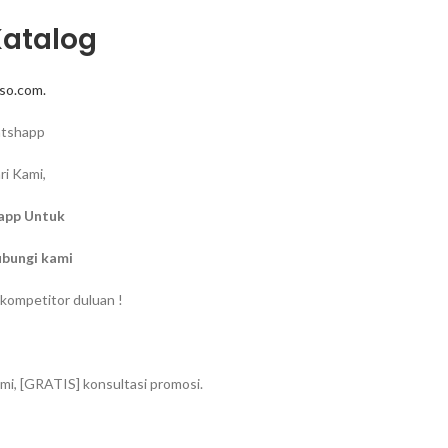
Katalog
so.com.
atshapp
ri Kami,
app Untuk
ubungi kami
kompetitor duluan !
mi, [GRATIS] konsultasi promosi.