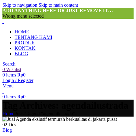
Skip to navigation
Skip to main content
ADD ANYTHING HERE OR JUST REMOVE IT…
Wrong menu selected
HOME
TENTANG KAMI
PRODUK
KONTAK
BLOG
Search
0
Wishlist
0
items
Rp
0
Login / Register
Menu
0
items
Rp
0
Tag Archives: agendailustrada
Home
Posts Tagged "agendailustrada"
02
Des
Blog