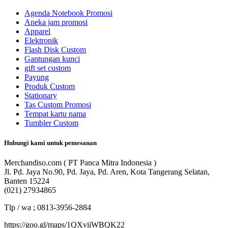
Agenda Notebook Promosi
Aneka jam promosi
Apparel
Elektronik
Flash Disk Custom
Gantungan kunci
gift set custom
Payung
Produk Custom
Stationary
Tas Custom Promosi
Tempat kartu nama
Tumbler Custom
Hubungi kami untuk pemesanan
Merchandiso.com ( PT Panca Mitra Indonesia )
Jl. Pd. Jaya No.90, Pd. Jaya, Pd. Aren, Kota Tangerang Selatan,
Banten 15224
(021) 27934865
Tlp / wa ; 0813-3956-2884
https://goo.gl/maps/1QXviiWBQK22