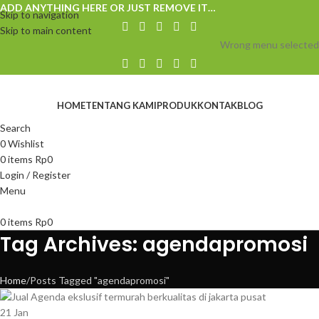
ADD ANYTHING HERE OR JUST REMOVE IT…
Skip to navigation
Skip to main content
Wrong menu selected
HOME
TENTANG KAMI
PRODUK
KONTAK
BLOG
Search
0
Wishlist
0
items
Rp
0
Login / Register
Menu
0
items
Rp
0
Tag Archives: agendapromosi
Home
Posts Tagged "agendapromosi"
21
Jan