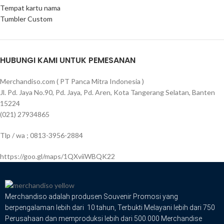
Tempat kartu nama
Tumbler Custom
HUBUNGI KAMI UNTUK PEMESANAN
Merchandiso.com ( PT Panca Mitra Indonesia )
Jl. Pd. Jaya No.90, Pd. Jaya, Pd. Aren, Kota Tangerang Selatan, Banten
15224
(021) 27934865
Tlp / wa ; 0813-3956-2884
https://goo.gl/maps/1QXviiWBQK22
Merchandiso adalah produsen Souvenir Promosi yang
berpengalaman lebih dari 10 tahun, Terbukti Melayani lebih dari 750
Perusahaan dan memproduksi lebih dari 500.000 Merchandise