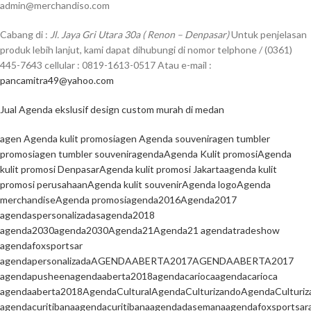
admin@merchandiso.com
Cabang di :
Jl. Jaya Gri Utara 30a ( Renon – Denpasar)
Untuk penjelasan
produk lebih lanjut, kami dapat dihubungi di nomor telphone / (0361)
445-7643 cellular : 0819-1613-0517 Atau e-mail :
pancamitra49@yahoo.com
Jual Agenda ekslusif design custom murah di medan
agen Agenda kulit promosi
agen Agenda souvenir
agen tumbler
promosi
agen tumbler souvenir
agenda
Agenda Kulit promosi
Agenda
kulit promosi Denpasar
Agenda kulit promosi Jakarta
agenda kulit
promosi perusahaan
Agenda kulit souvenir
Agenda logo
Agenda
merchandise
Agenda promosi
agenda2016
Agenda2017
agendaspersonalizadas
agenda2018
agenda2030
agenda2030
Agenda21
Agenda21 agendatradeshow
agendafoxsportsar
agendapersonalizada
AGENDAABERTA2017
AGENDAABERTA2017
agendapusheen
agendaaberta2018
agendacarioca
agendacarioca
agendaaberta2018
AgendaCultural
AgendaCulturizando
AgendaCulturiz
agendacuritibana
agendacuritibana
agendadasemana
agendafoxsportsar