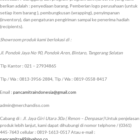
berikan adalah : penyediaan barang, Pemberian logo perusahaan (untuk
setiap item barang ), pembungkusan (wrapping), penyimpanan
(inventory), dan pengaturan pengiriman sampai ke penerima hadiah
(recipients).
Showroom produk kami berlokasi di :
Jl. Pondok Jaya No 90, Pondok Aren, Bintaro, Tangerang Selatan
Tlp Kantor : 021 – 27934865
Tlp / Wa : 0813-3956-2884, Tlp / Wa : 0819-0558-8417
Email :
pancamitraindonesia@gmail.com
admin@merchandiso.com
Cabang di :
Jl. Jaya Giri Utara 30a ( Renon – Denpasar)
Untuk penjelasan
produk lebih lanjut, kami dapat dihubungi di nomor telphone / (0361)
445-7643 cellular : 0819-1613-0517 Atau e-mail :
pancamitra49@yahoo.co