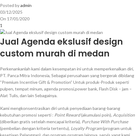
Posted by
admin
03/12/2025
On 17/01/2020
1
Jual Agenda ekslusif design
custom murah di medan
Perkenankanlah kami dalam kesempatan ini untuk memperkenalkan diri,
PT. Panca Mitra Indonesia, Sebagai perusahaan yang bergerak dibidang
“Premium Incentive Gift & Promotion” Untuk produk-Produk seperti
pulpen, tempat minum, agenda promosi,power bank, Flash Disk – jam –
Alat Tulis, dan lain Sebagainya.
Kami mengkonsentrasikan diri untuk penyediaan barang-barang
kebutuhan promosi seperti :
Point Reward
(akumulasi poin),
Acquisition
(diberikan gratis setelah mencapai kriteria),
Purchase With Purchase
(pembelian dengan kriteria tertentu),
Loyalty Program
(program untuk
kesetiaan Pelanggan), dan program-program lainnya. servis yang kami