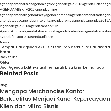
agendapersonalizada
agendalegale
Agendalegale2018
agendaluciabe
age
AGENDAABERTA2017
agendaonline
agendapersonal
AgendaParty
agendapersonal
agendapersonalizada
agen
agendatabase
agendaprintworks
agendapromosi
agendas
agendas2018
A
Agendalegale2018
agendatabase30rb
AgendaCultural
agendatabasemurah
agendatradeshow
agendatradesho
agendafoxsportsar
agendaudienze
Newer
Tempat jual agenda ekslusif termurah berkualitas di jakarta
barat
Back to list
Older
Jual Agenda kulit ekslusif termurah bisa kirim ke manado
Related Posts
Blog
Mengapa Merchandise Kantor
Berkualitas Menjadi Kunci Kepercayaan
Klien dan Mitra Bisnis