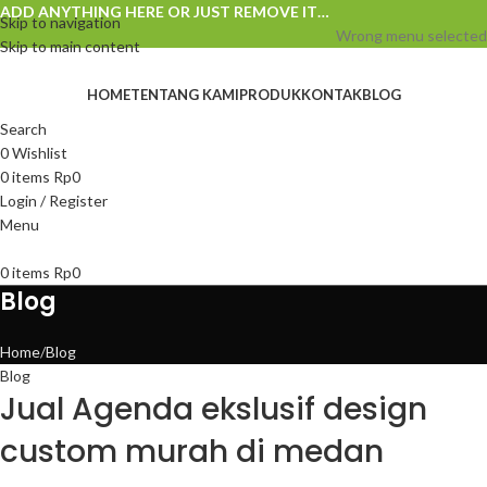
ADD ANYTHING HERE OR JUST REMOVE IT…
Skip to navigation
Wrong menu selected
Skip to main content
HOME
TENTANG KAMI
PRODUK
KONTAK
BLOG
Search
0
Wishlist
0
items
Rp
0
Login / Register
Menu
0
items
Rp
0
Blog
Home
Blog
Blog
Jual Agenda ekslusif design
custom murah di medan