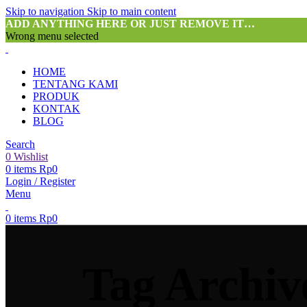
Skip to navigation
Skip to main content
ADD ANYTHING HERE OR JUST REMOVE IT…
Wrong menu selected
HOME
TENTANG KAMI
PRODUK
KONTAK
BLOG
Search
0
Wishlist
0
items
Rp
0
Login / Register
Menu
0
items
Rp
0
Tag Archiv