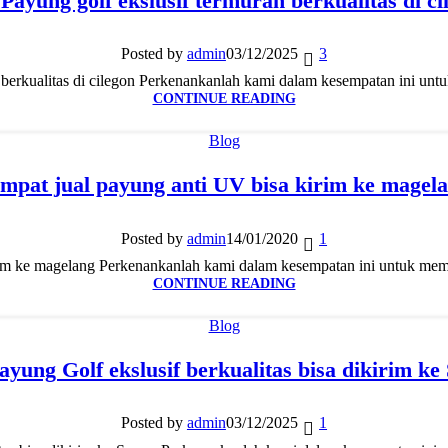
 Payung golf ekslusif termurah berkualitas di ci
Posted by
admin
03/12/2025
3
 berkualitas di cilegon Perkenankanlah kami dalam kesempatan ini unt
CONTINUE READING
Blog
mpat jual payung anti UV bisa kirim ke magel
Posted by
admin
14/01/2020
1
im ke magelang Perkenankanlah kami dalam kesempatan ini untuk mempe
CONTINUE READING
Blog
ayung Golf ekslusif berkualitas bisa dikirim k
Posted by
admin
03/12/2025
1