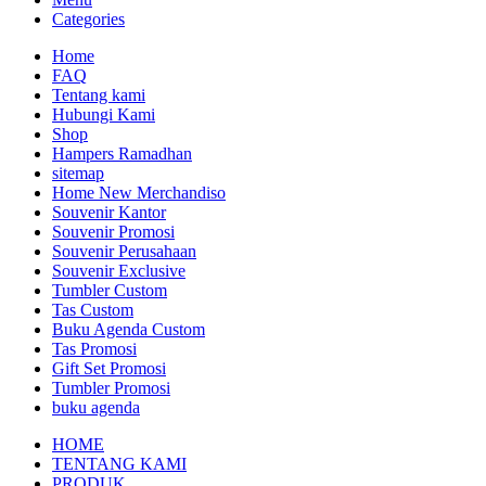
Categories
Home
FAQ
Tentang kami
Hubungi Kami
Shop
Hampers Ramadhan
sitemap
Home New Merchandiso
Souvenir Kantor
Souvenir Promosi
Souvenir Perusahaan
Souvenir Exclusive
Tumbler Custom
Tas Custom
Buku Agenda Custom
Tas Promosi
Gift Set Promosi
Tumbler Promosi
buku agenda
HOME
TENTANG KAMI
PRODUK