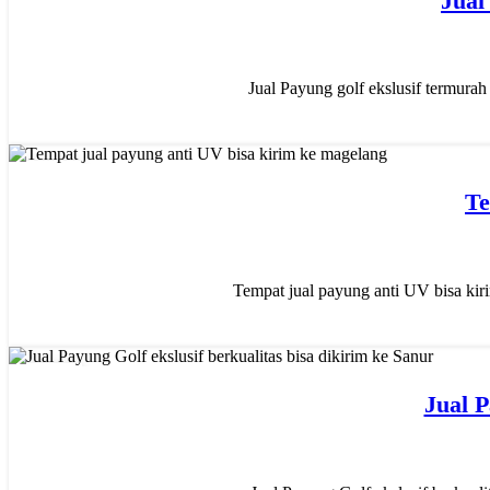
Jual
Jual Payung golf ekslusif termurah
14
Te
JAN
Tempat jual payung anti UV bisa kir
13
Jual P
JAN