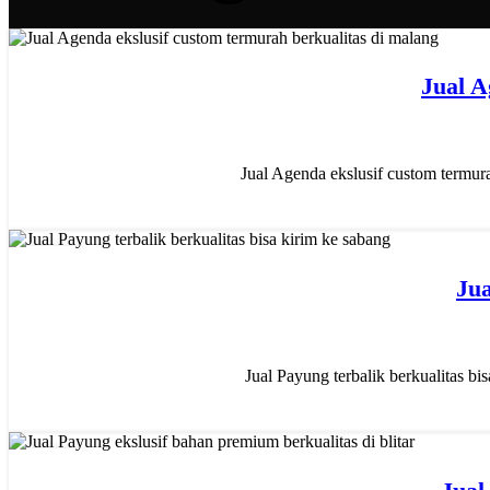
31
Jual A
JAN
Jual Agenda ekslusif custom termur
14
Jua
JAN
Jual Payung terbalik berkualitas b
14
JAN