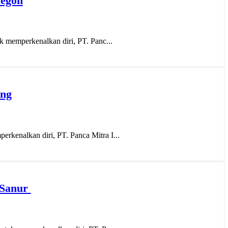
legon
uk memperkenalkan diri, PT. Panc...
ang
rkenalkan diri, PT. Panca Mitra I...
e Sanur