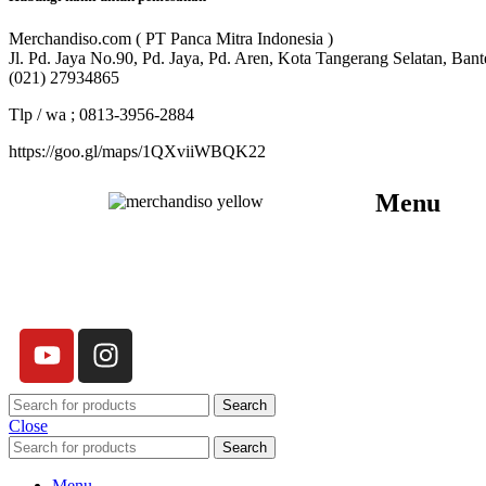
Merchandiso.com ( PT Panca Mitra Indonesia )
Jl. Pd. Jaya No.90, Pd. Jaya, Pd. Aren, Kota Tangerang Selatan, Ban
(021) 27934865
Tlp / wa ; 0813-3956-2884
https://goo.gl/maps/1QXviiWBQK22
Menu
Merchandiso adalah produsen Souvenir Promosi
yang berpengalaman lebih dari 10 tahun,
Terbukti Melayani lebih dari 750 Perusahaan
dan memproduksi lebih dari 500.000
Merchandise (Souvenir Kantor terbaik kami
sajikan untuk Anda).
Search
Close
Search
Menu