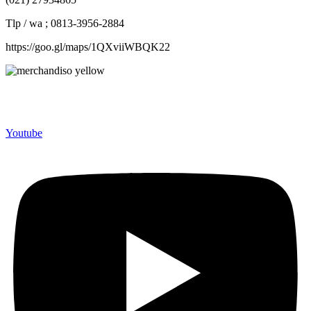
Tlp / wa ; 0813-3956-2884
https://goo.gl/maps/1QXviiWBQK22
Merchandiso adalah produsen Souvenir Promosi yang
berpengalaman lebih dari 10 tahun, Terbukti Melayani lebih dari
750 Perusahaan dan memproduksi lebih dari 500.000 Merchandise
(Souvenir Kantor terbaik kami sajikan untuk Anda).
Youtube