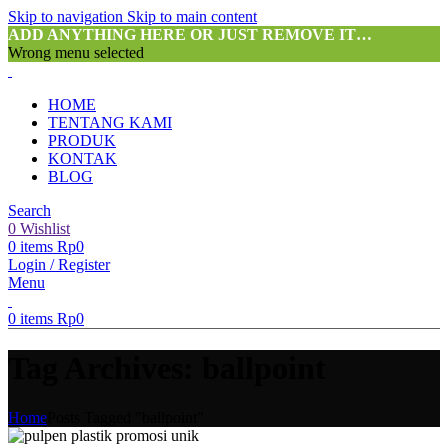
Skip to navigation
Skip to main content
ADD ANYTHING HERE OR JUST REMOVE IT…
Wrong menu selected
HOME
TENTANG KAMI
PRODUK
KONTAK
BLOG
Search
0
Wishlist
0
items
Rp
0
Login / Register
Menu
0
items
Rp
0
Tag Archives: ballpoint
Home
Posts Tagged "ballpoint"