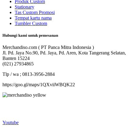
Produk Custom
Stationary
Tas Custom Promosi
Tempat kartu nama
Tumbler Custom
Hubungi kami untuk pemesanan
Merchandiso.com ( PT Panca Mitra Indonesia )
Jl. Pd. Jaya No.90, Pd. Jaya, Pd. Aren, Kota Tangerang Selatan,
Banten 15224
(021) 27934865
Tlp / wa ; 0813-3956-2884
https://goo.gl/maps/1QXviiWBQK22
Merchandiso adalah produsen Souvenir Promosi yang
berpengalaman lebih dari 10 tahun, Terbukti Melayani lebih dari
750 Perusahaan dan memproduksi lebih dari 500.000 Merchandise
(Souvenir Kantor terbaik kami sajikan untuk Anda).
Youtube