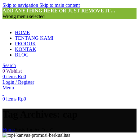
Skip to navigation
Skip to main content
ADD ANYTHING HERE OR JUST REMOVE IT…
Wrong menu selected
HOME
TENTANG KAMI
PRODUK
KONTAK
BLOG
Search
0
Wishlist
0
items
Rp
0
Login / Register
Menu
0
items
Rp
0
Tag Archives: cap
Home
Posts Tagged "cap"