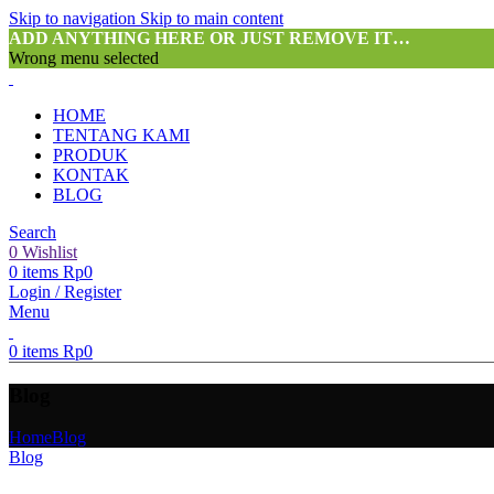
Skip to navigation
Skip to main content
ADD ANYTHING HERE OR JUST REMOVE IT…
Wrong menu selected
HOME
TENTANG KAMI
PRODUK
KONTAK
BLOG
Search
0
Wishlist
0
items
Rp
0
Login / Register
Menu
0
items
Rp
0
Blog
Home
Blog
Blog