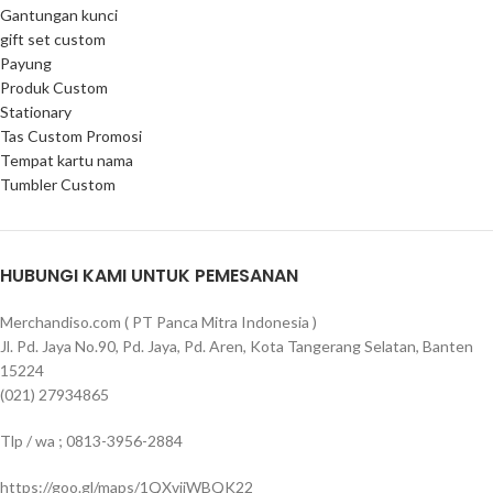
Gantungan kunci
gift set custom
Payung
Produk Custom
Stationary
Tas Custom Promosi
Tempat kartu nama
Tumbler Custom
HUBUNGI KAMI UNTUK PEMESANAN
Merchandiso.com ( PT Panca Mitra Indonesia )
Jl. Pd. Jaya No.90, Pd. Jaya, Pd. Aren, Kota Tangerang Selatan, Banten
15224
(021) 27934865
Tlp / wa ; 0813-3956-2884
https://goo.gl/maps/1QXviiWBQK22