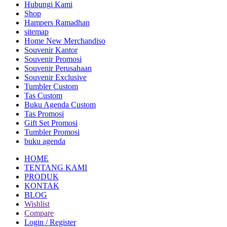
Hubungi Kami
Shop
Hampers Ramadhan
sitemap
Home New Merchandiso
Souvenir Kantor
Souvenir Promosi
Souvenir Perusahaan
Souvenir Exclusive
Tumbler Custom
Tas Custom
Buku Agenda Custom
Tas Promosi
Gift Set Promosi
Tumbler Promosi
buku agenda
HOME
TENTANG KAMI
PRODUK
KONTAK
BLOG
Wishlist
Compare
Login / Register