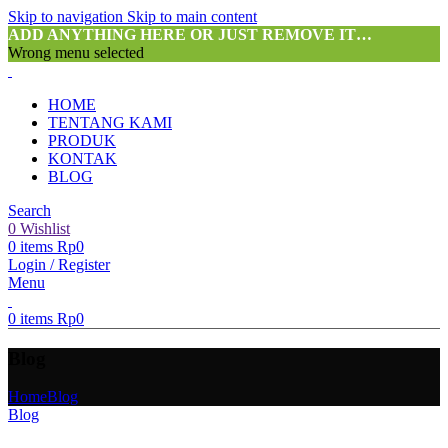
Skip to navigation
Skip to main content
ADD ANYTHING HERE OR JUST REMOVE IT…
Wrong menu selected
HOME
TENTANG KAMI
PRODUK
KONTAK
BLOG
Search
0
Wishlist
0
items
Rp
0
Login / Register
Menu
0
items
Rp
0
Blog
Home
Blog
Blog