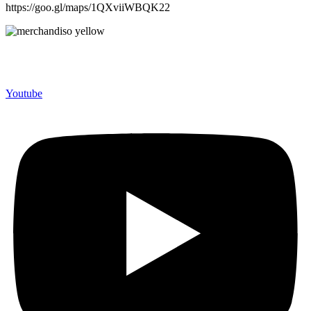
https://goo.gl/maps/1QXviiWBQK22
Merchandiso adalah produsen Souvenir Promosi yang
berpengalaman lebih dari 10 tahun, Terbukti Melayani lebih dari
750 Perusahaan dan memproduksi lebih dari 500.000 Merchandise
(Souvenir Kantor terbaik kami sajikan untuk Anda).
Youtube