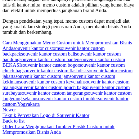
tulis di kantor mitra, memo custom adalah pilihan yang hemat biaya
dan efektif untuk memperluas jangkauan brand Anda.
Dengan pendekatan yang tepat, memo custom dapat menjadi alat
yang kuat dalam strategi pemasaran Anda, membantu bisnis Anda
tumbuh dan berkembang.
Cara Menggunakan Memo Custom untuk Mempromosikan Bisnis
Anda
souvenir kantor custom
souvenir kantor custom
backpack
souvenir kantor custom bali
souvenir kantor custom
bandung
souvenir kantor custom banten
souvenir kantor custom
BEKASI
souvenir kantor custom bogor
souvenir kantor custom
clutch bag
souvenir kantor custom flashdisk
souvenir kantor custom
jakarta
souvenir kantor custom jam
souvenir kantor custom
kekinian
souvenir kantor custom keychain
souvenir kantor custom
malang
souvenir kantor custom pouch bag
souvenir kantor custom
surabaya
souvenir kantor custom tangerang
souvenir kantor custom
tangerang selatan
souvenir kantor custom tumbler
souvenir kantor
custom Yogyakarta
Newer
Teknik Percetakan Logo di Souvenir Kantor
Back to list
Older
Cara Menggunakan Tumbler Plastik Custom untuk
Mempromosikan Bisnis Anda