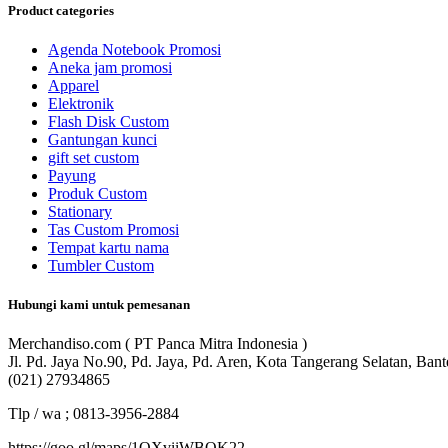
Product categories
Agenda Notebook Promosi
Aneka jam promosi
Apparel
Elektronik
Flash Disk Custom
Gantungan kunci
gift set custom
Payung
Produk Custom
Stationary
Tas Custom Promosi
Tempat kartu nama
Tumbler Custom
Hubungi kami untuk pemesanan
Merchandiso.com ( PT Panca Mitra Indonesia )
Jl. Pd. Jaya No.90, Pd. Jaya, Pd. Aren, Kota Tangerang Selatan, Ban
(021) 27934865
Tlp / wa ; 0813-3956-2884
https://goo.gl/maps/1QXviiWBQK22