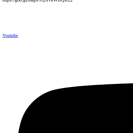
Merchandiso adalah produsen Souvenir Promosi yang berpengalaman l
terbaik kami sajikan untuk Anda).
Youtube