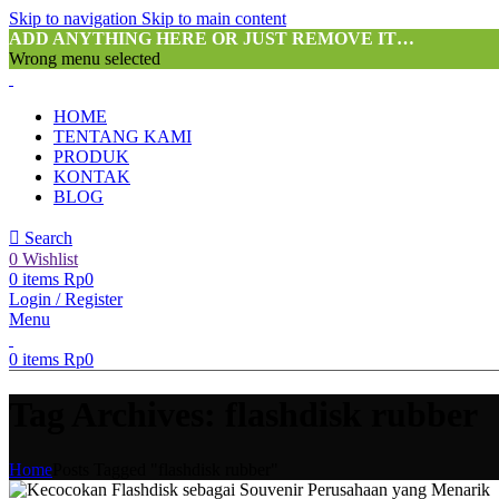
Skip to navigation
Skip to main content
ADD ANYTHING HERE OR JUST REMOVE IT…
Wrong menu selected
HOME
TENTANG KAMI
PRODUK
KONTAK
BLOG
Search
0
Wishlist
0
items
Rp
0
Login / Register
Menu
0
items
Rp
0
Tag Archives: flashdisk rubber
Home
Posts Tagged "flashdisk rubber"