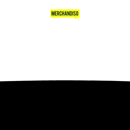
ebih dari 10 tahun, Terbukti Melayani lebih dari 750 Perusahaan da