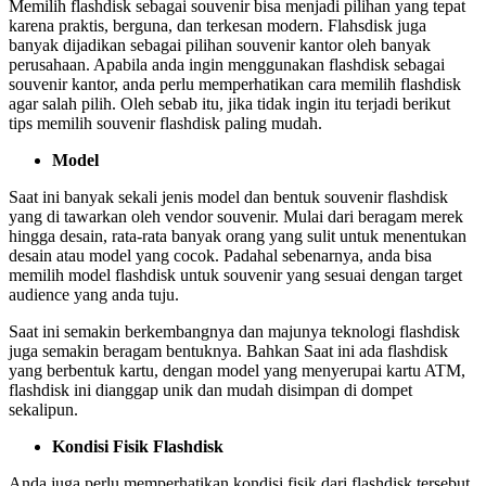
Memilih flashdisk sebagai souvenir bisa menjadi pilihan yang tepat
karena praktis, berguna, dan terkesan modern. Flahsdisk juga
banyak dijadikan sebagai pilihan souvenir kantor oleh banyak
perusahaan. Apabila anda ingin menggunakan flashdisk sebagai
souvenir kantor, anda perlu memperhatikan cara memilih flashdisk
agar salah pilih. Oleh sebab itu, jika tidak ingin itu terjadi berikut
tips memilih souvenir flashdisk paling mudah.
Model
Saat ini banyak sekali jenis model dan bentuk souvenir flashdisk
yang di tawarkan oleh vendor souvenir. Mulai dari beragam merek
hingga desain, rata-rata banyak orang yang sulit untuk menentukan
desain atau model yang cocok. Padahal sebenarnya, anda bisa
memilih model flashdisk untuk souvenir yang sesuai dengan target
audience yang anda tuju.
Saat ini semakin berkembangnya dan majunya teknologi flashdisk
juga semakin beragam bentuknya. Bahkan Saat ini ada flashdisk
yang berbentuk kartu, dengan model yang menyerupai kartu ATM,
flashdisk ini dianggap unik dan mudah disimpan di dompet
sekalipun.
Kondisi Fisik Flashdisk
Anda juga perlu memperhatikan kondisi fisik dari flashdisk tersebut.