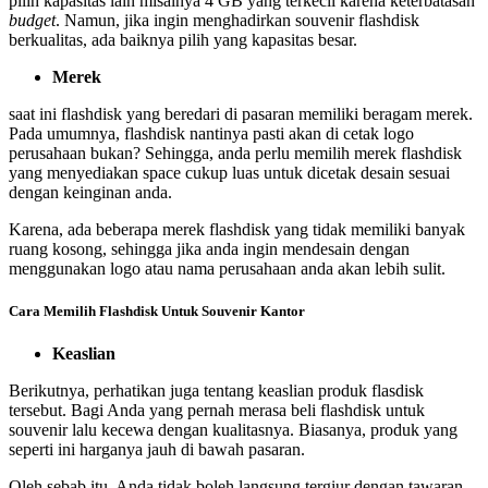
pilih kapasitas lain misalnya 4 GB yang terkecil karena keterbatasan
budget
. Namun, jika ingin menghadirkan souvenir flashdisk
berkualitas, ada baiknya pilih yang kapasitas besar.
Merek
saat ini flashdisk yang beredari di pasaran memiliki beragam merek.
Pada umumnya, flashdisk nantinya pasti akan di cetak logo
perusahaan bukan? Sehingga, anda perlu memilih merek flashdisk
yang menyediakan space cukup luas untuk dicetak desain sesuai
dengan keinginan anda.
Karena, ada beberapa merek flashdisk yang tidak memiliki banyak
ruang kosong, sehingga jika anda ingin mendesain dengan
menggunakan logo atau nama perusahaan anda akan lebih sulit.
Cara Memilih Flashdisk Untuk Souvenir Kantor
Keaslian
Berikutnya, perhatikan juga tentang keaslian produk flasdisk
tersebut. Bagi Anda yang pernah merasa beli flashdisk untuk
souvenir lalu kecewa dengan kualitasnya. Biasanya, produk yang
seperti ini harganya jauh di bawah pasaran.
Oleh sebab itu, Anda tidak boleh langsung tergiur dengan tawaran