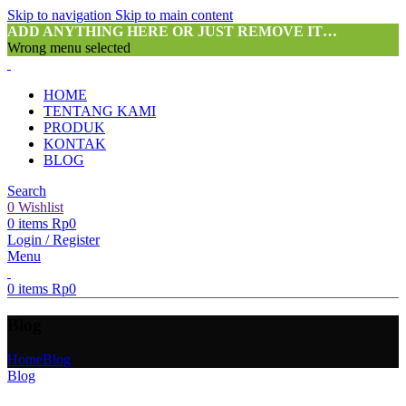
Skip to navigation
Skip to main content
ADD ANYTHING HERE OR JUST REMOVE IT…
Wrong menu selected
HOME
TENTANG KAMI
PRODUK
KONTAK
BLOG
Search
0
Wishlist
0
items
Rp
0
Login / Register
Menu
0
items
Rp
0
Blog
Home
Blog
Blog