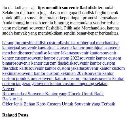
Itu dia tadi apa saja
tips memilih souvenir flashdisk
termudah.
Selain itu dijabarkan juga alasan mengapa flashdisk begitu cocok
untuk pilihan souvenir terutama kepentingan promosi perusahaan.
Anda mungkin masih terlalu bingung menentukan vendor terbaik
yang melayani souvenir flashdisk. Pilih saja Merchandiso, karena
sudah banyak yang membuktikan sendiri benar-benar berkualitas.
barang promosi
flashdisk custom
flashdisk rubber
jual merchandise
kantor
jual souvenir kantor
jual souvenir kantor murah
jual souvenir
merchandise
merchandise kantor Jakarta
souvenir kantor
souvenir
kantor custom
souvenir kantor custom 2023
souvenir kantor custom
bintaro
souvenir kantor custom flashdisk
souvenir kantor custom
flashdisk kartu
souvenir kantor custom jakarta
souvenir kantor custom
kekinian
souvenir kantor custom kekinian 2023
souvenir kantor
custom pondok aren
souvenir kantor custom promosi
souvenir kantor
custom tangerang
souvenir kantor custom tangerang selatan
Newer
Rekomendasi Souvenir Kantor yang Cocok Untuk Bank
Back to list
Older
Jenis Bahan Kaos Custom Untuk Souvenir yang Terbaik
Related Posts