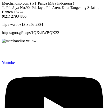
Merchandiso.com ( PT Panca Mitra Indonesia )
Jl. Pd. Jaya No.90, Pd. Jaya, Pd. Aren, Kota Tangerang Selatan,
Banten 15224
(021) 27934865
Tlp / wa ; 0813-3956-2884
https://goo.gl/maps/1QXviiWBQK22
Merchandiso adalah produsen Souvenir Promosi yang
berpengalaman lebih dari 10 tahun, Terbukti Melayani lebih dari
750 Perusahaan dan memproduksi lebih dari 500.000 Merchandise
(Souvenir Kantor terbaik kami sajikan untuk Anda).
Youtube