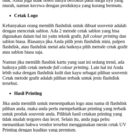
baik. Anda juga tidak boleh hanya berfokus pada harga nya yang
murah, namun kecewa dengan produknya yang kurang bermutu.
Cetak Logo
Kebanyakan orang memilih flashdisk untuk dibuat souvenir adalah
dengan mencetak sablon. Ada 2 metode cetak sablon yang bisa
digunakan dalam hal ini yaitu teknik grafir,
full colour printing
dan
sablon biasa. Biasanya jika Anda pilih jenis flashdisk mini, pulpen
flashdisk, atau flashdisk metal ada baiknya pilih metode cetak grafir
atau sablon biasa saja.
Namun jika memilih flasdisk kartu yang saat ini sedang trend, ada
baiknya pilih cetak metode
full colour printing
. Lain hal ini Anda
lebih suka dengan flashdisk kulit dan kayu sebagai pilihan souvenir.
Cetak metode grafir adalah pilihan terbaik untuk jenis flashdisk
tersebut.
Hasil Printing
Jika anda memilih untuk menempatkan logo atau nama di flashdisk
pilihan anda, maka anda perlu mempehatikan printing yang terbaik
untuk produk souvenir anda. Pilihlah hasil cetakan printing yang
tidak mudah tergores dan lecet. Selain itu, anda juga pelru
memastikan bahwa vendor tersebut menggunakan mesin cetak UV
Printing dengan kualitas yang premium.