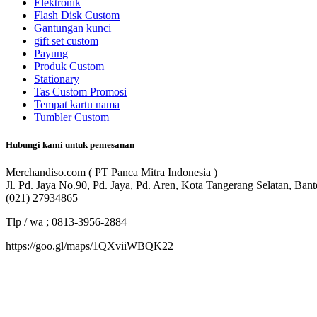
Elektronik
Flash Disk Custom
Gantungan kunci
gift set custom
Payung
Produk Custom
Stationary
Tas Custom Promosi
Tempat kartu nama
Tumbler Custom
Hubungi kami untuk pemesanan
Merchandiso.com ( PT Panca Mitra Indonesia )
Jl. Pd. Jaya No.90, Pd. Jaya, Pd. Aren, Kota Tangerang Selatan, Ban
(021) 27934865
Tlp / wa ; 0813-3956-2884
https://goo.gl/maps/1QXviiWBQK22
Merchandiso adalah produsen Souvenir Promosi yang berpengalaman l
terbaik kami sajikan untuk Anda).
Youtube