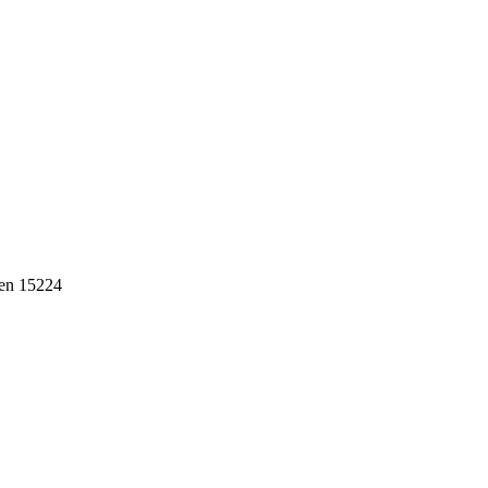
ten 15224
ebih dari 10 tahun, Terbukti Melayani lebih dari 750 Perusahaan da