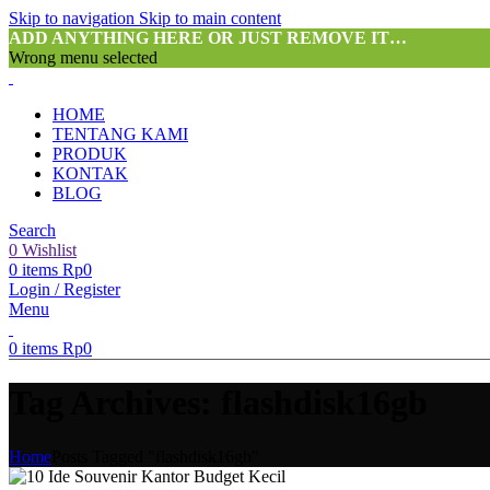
Skip to navigation
Skip to main content
ADD ANYTHING HERE OR JUST REMOVE IT…
Wrong menu selected
HOME
TENTANG KAMI
PRODUK
KONTAK
BLOG
Search
0
Wishlist
0
items
Rp
0
Login / Register
Menu
0
items
Rp
0
Tag Archives: flashdisk16gb
Home
Posts Tagged "flashdisk16gb"