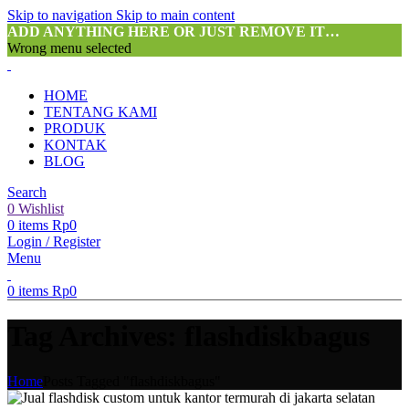
Skip to navigation
Skip to main content
ADD ANYTHING HERE OR JUST REMOVE IT…
Wrong menu selected
HOME
TENTANG KAMI
PRODUK
KONTAK
BLOG
Search
0
Wishlist
0
items
Rp
0
Login / Register
Menu
0
items
Rp
0
Tag Archives: flashdiskbagus
Home
Posts Tagged "flashdiskbagus"