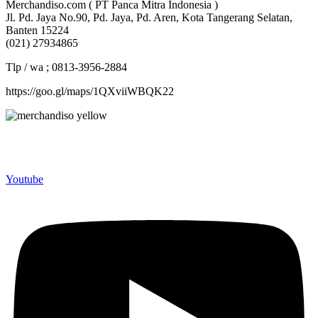
Merchandiso.com ( PT Panca Mitra Indonesia )
Jl. Pd. Jaya No.90, Pd. Jaya, Pd. Aren, Kota Tangerang Selatan,
Banten 15224
(021) 27934865
Tlp / wa ; 0813-3956-2884
https://goo.gl/maps/1QXviiWBQK22
Merchandiso adalah produsen Souvenir Promosi yang
berpengalaman lebih dari 10 tahun, Terbukti Melayani lebih dari
750 Perusahaan dan memproduksi lebih dari 500.000 Merchandise
(Souvenir Kantor terbaik kami sajikan untuk Anda).
Youtube