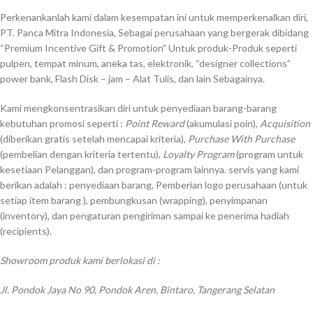
Perkenankanlah kami dalam kesempatan ini untuk memperkenalkan diri,
PT. Panca Mitra Indonesia, Sebagai perusahaan yang bergerak dibidang
“Premium Incentive Gift & Promotion” Untuk produk-Produk seperti
pulpen, tempat minum, aneka tas, elektronik, “designer collections”
power bank, Flash Disk – jam – Alat Tulis, dan lain Sebagainya.
Kami mengkonsentrasikan diri untuk penyediaan barang-barang
kebutuhan promosi seperti :
Point Reward
(akumulasi poin),
Acquisition
(diberikan gratis setelah mencapai kriteria),
Purchase With Purchase
(pembelian dengan kriteria tertentu),
Loyalty Program
(program untuk
kesetiaan Pelanggan), dan program-program lainnya. servis yang kami
berikan adalah : penyediaan barang, Pemberian logo perusahaan (untuk
setiap item barang ), pembungkusan (wrapping), penyimpanan
(inventory), dan pengaturan pengiriman sampai ke penerima hadiah
(recipients).
Showroom produk kami berlokasi di :
Jl. Pondok Jaya No 90, Pondok Aren, Bintaro, Tangerang Selatan