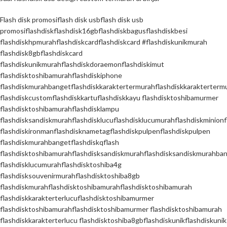
Flash disk promosi
flash disk usb
flash disk usb
promosi
flashdisk
flashdisk16gb
flashdiskbagus
flashdiskbesi
flashdiskhpmurah
flashdiskcard
flashdiskcard #flashdiskunikmurah
flashdisk8gb
flashdiskcard
flashdiskunikmurah
flashdiskdoraemon
flashdiskimut
flashdisktoshibamurah
flashdiskiphone
flashdiskmurahbanget
flashdiskkaraktertermurah
flashdiskkarakterterm
flashdiskcustom
flashdiskkartu
flashdiskkayu flashdisktoshibamurmer
flashdisktoshibamurah
flashdisklampu
flashdisksandiskmurah
flashdisklucu
flashdisklucumurah
flashdiskminion
flashdiskironman
flashdisknametag
flashdiskpulpen
flashdiskpulpen
flashdiskmurahbanget
flashdiskqflash
flashdisktoshibamurah
flashdisksandiskmurah
flashdisksandiskmurahba
flashdisklucumurah
flashdisktoshiba4g
flashdisksouvenirmurah
flashdisktoshiba8gb
flashdiskmurah
flashdisktoshibamurah
flashdisktoshibamurah
flashdiskkarakterterlucu
flashdisktoshibamurmer
flashdisktoshibamurah
flashdisktoshibamurmer flashdisktoshibamurah
flashdiskkarakterterlucu flashdisktoshiba8gb
flashdiskunik
flashdiskunik