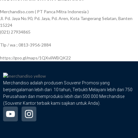
Merchandiso.com ( PT Panca Mitra Indonesia )
Jl. Pd. Jaya No.90, Pd. Jaya, Pd. Aren, Kota Tangerang Selatan, Banten
15224
(021) 27934865
Tlp / wa ; 0813-3956-2884
https://goo.gl/maps/1QXviiWBQK22
Merchandiso adalah produsen Souvenir Promosi yang
berpengalaman lebih dari 10 tahun, Terbukti Melayani lebih dari 750
Perusahaan dan memproduksi lebih dari 500.000 Merchandise
(Souvenir Kantor terbaik kami sajikan untuk Anda).