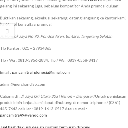
gelang ini sekarang juga, sebelum kompetitor Anda promosi duluan!
Buktikan sekarang, eksekusi sekarang, datang langsung ke kantor kami,
[GRATIS] konsultasi promosi.
Jl. Pondok Jaya No 90, Pondok Aren, Bintaro, Tangerang Selatan
Tlp Kantor : 021 – 27934865
Tlp / Wa : 0813-3956-2884, Tlp / Wa : 0819-0558-8417
Email :
pancamitraindonesia@gmail.com
admin@merchandiso.com
Cabang di :
Jl. Jaya Gri Utara 30a ( Renon – Denpasar)
Untuk penjelasan
produk lebih lanjut, kami dapat dihubungi di nomor telphone / (0361)
445-7643 cellular : 0819-1613-0517 Atau e-mail :
pancamitra49@yahoo.com
Jual flashdisk usb design custom termurah di binjai